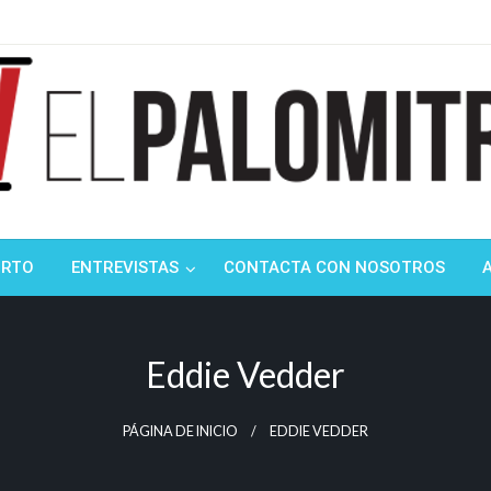
ndustria de cine española y latinoamericana
mitrón
ORTO
ENTREVISTAS
CONTACTA CON NOSOTROS
Eddie Vedder
PÁGINA DE INICIO
EDDIE VEDDER