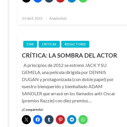
Publicado
23 abril, 2015
Ángela Ruiz
el
CINE
CRÍTICAS
REDACTORES
CRÍTICA: LA SOMBRA DEL ACTOR
A principios de 2012 se estrenó JACK Y SU
GEMELA, una película dirigida por DENNIS
DUGAN y protagonizada (con doble papel) por
nuestro bienquerido y bienhallado ADAM
SANDLER que arrasó en los llamados anti-Oscar
(premios Razzie) con diez premios…
¡Compártelo!