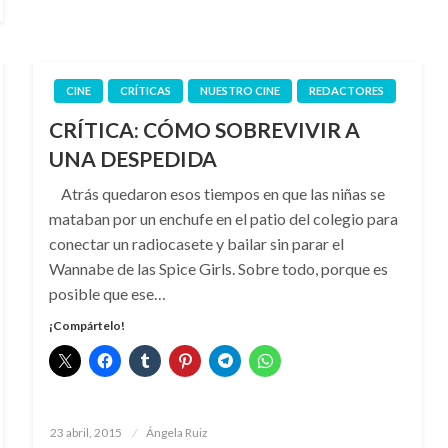
CINE
CRÍTICAS
NUESTRO CINE
REDACTORES
CRÍTICA: CÓMO SOBREVIVIR A
UNA DESPEDIDA
Atrás quedaron esos tiempos en que las niñas se
mataban por un enchufe en el patio del colegio para
conectar un radiocasete y bailar sin parar el
Wannabe de las Spice Girls. Sobre todo, porque es
posible que ese…
¡Compártelo!
Publicado
23 abril, 2015
Ángela Ruiz
el