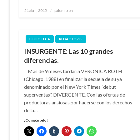
Publicado
21 abril, 2015
palomitron
el
BIBLIOTECA
REDACTORES
INSURGENTE: Las 10 grandes
diferencias.
Más de 9 meses tardaría VERONICA ROTH
(Chicago, 1988) en finalizar la secuela de su ya
denominado por el New York Times “debut
superventas”, DIVERGENTE. Con las ofertas de
productoras ansiosas por hacerse con los derechos
de la…
¡Compártelo!