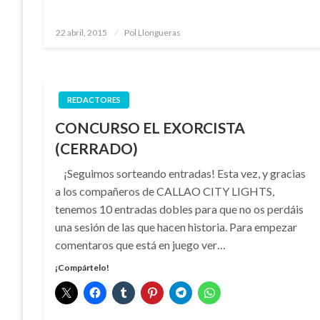
Publicado
22 abril, 2015
Pol Llongueras
el
REDACTORES
CONCURSO EL EXORCISTA
(CERRADO)
¡Seguimos sorteando entradas! Esta vez, y gracias
a los compañeros de CALLAO CITY LIGHTS,
tenemos 10 entradas dobles para que no os perdáis
una sesión de las que hacen historia. Para empezar
comentaros que está en juego ver…
¡Compártelo!