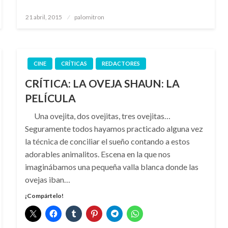
Publicado
21 abril, 2015
palomitron
el
CINE
CRÍTICAS
REDACTORES
CRÍTICA: LA OVEJA SHAUN: LA
PELÍCULA
Una ovejita, dos ovejitas, tres ovejitas…
Seguramente todos hayamos practicado alguna vez
la técnica de conciliar el sueño contando a estos
adorables animalitos. Escena en la que nos
imaginábamos una pequeña valla blanca donde las
ovejas iban…
¡Compártelo!