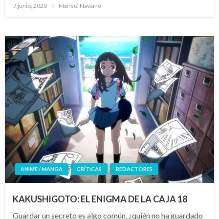
Publicado
7 junio, 2020
Marisol Navarro
el
ANIME / MANGA
CRÍTICAS
REDACTORES
KAKUSHIGOTO: EL ENIGMA DE LA CAJA 18
Guardar un secreto es algo común, ¿quién no ha guardado