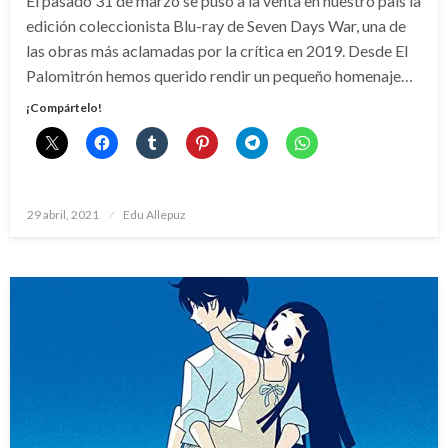
El pasado 31 de marzo se puso a la venta en nuestro país la
edición coleccionista Blu-ray de Seven Days War, una de
las obras más aclamadas por la crítica en 2019. Desde El
Palomitrón hemos querido rendir un pequeño homenaje…
¡Compártelo!
Publicado
29 abril, 2021
Edu Allepuz
el