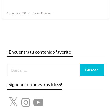
Publicado
6 marzo, 2020
Marisol Navarro
el
¡Encuentra tu contenido favorito!
¡Síguenos en nuestras RRSS!
X
Instagram
YouTube