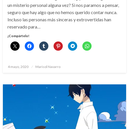
un misterio personal alguna vez? Si nos paramos a pensar,
seguro que hay algo que no hemos querido contar nunca.
Incluso las personas más sinceras y extrovertidas han
reservado para…
¡Compártelo!
Publicado
4 mayo, 2020
Marisol Navarro
el