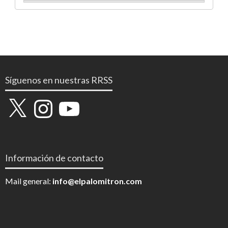
Síguenos en nuestras RRSS
X
Instagram
YouTube
Información de contacto
Mail general:
info@elpalomitron.com