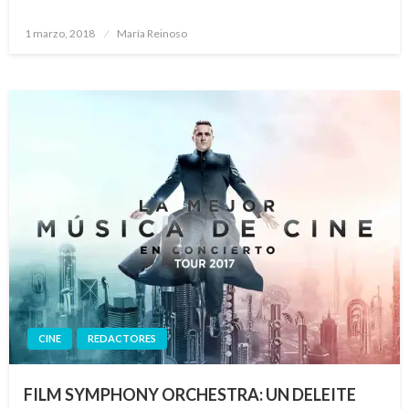
Publicado
1 marzo, 2018
María Reinoso
el
CINE
REDACTORES
FILM SYMPHONY ORCHESTRA: UN DELEITE