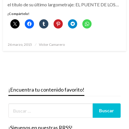
el título de su último largometraje: EL PUENTE DE LOS…
¡Compártelo!
Publicado
26 marzo, 2015
Víctor Camarero
el
¡Encuentra tu contenido favorito!
¡Síguenos en nuestras RRSS!