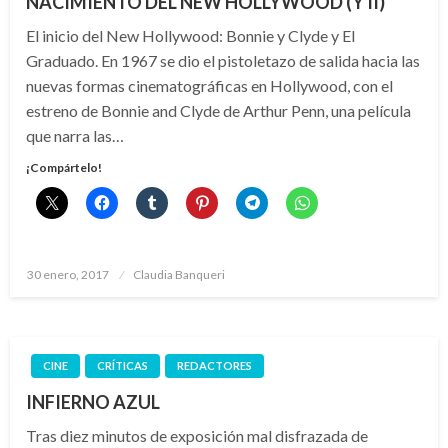
NACIMIENTO DEL NEW HOLLYWOOD (Y II)
El inicio del New Hollywood: Bonnie y Clyde y El
Graduado. En 1967 se dio el pistoletazo de salida hacia las
nuevas formas cinematográficas en Hollywood, con el
estreno de Bonnie and Clyde de Arthur Penn, una película
que narra las…
¡Compártelo!
Publicado
30 enero, 2017
Claudia Banqueri
el
CINE
CRÍTICAS
REDACTORES
INFIERNO AZUL
Tras diez minutos de exposición mal disfrazada de