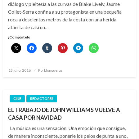
diálogo y pleitesía a las curvas de Blake Lively, Jaume
Collet-Serra confina a su protagonista en una pequeña
roca a doscientos metros de la costa con una herida
abierta de casi un…
¡Compártelo!
Publicado
13 julio, 2016
Pol Llongueras
el
CINE
REDACTORES
EL TRABAJO DE JOHN WILLIAMS VUELVE A
CASA POR NAVIDAD
La música es una sensación. Una emoción que consigue,
de manera inconsciente, ponerle los pelos de punta a uno,