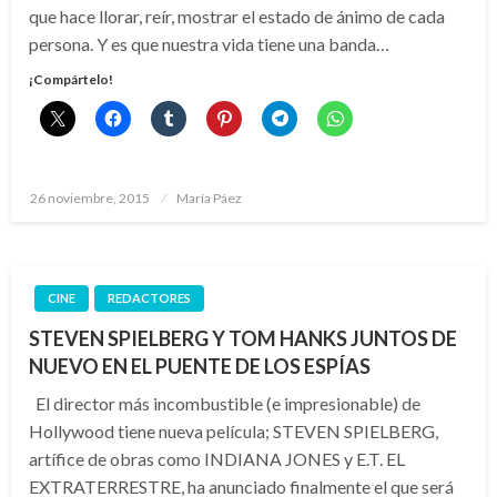
que hace llorar, reír, mostrar el estado de ánimo de cada
persona. Y es que nuestra vida tiene una banda…
¡Compártelo!
Publicado
26 noviembre, 2015
María Páez
el
CINE
REDACTORES
STEVEN SPIELBERG Y TOM HANKS JUNTOS DE
NUEVO EN EL PUENTE DE LOS ESPÍAS
El director más incombustible (e impresionable) de
Hollywood tiene nueva película; STEVEN SPIELBERG,
artífice de obras como INDIANA JONES y E.T. EL
EXTRATERRESTRE, ha anunciado finalmente el que será