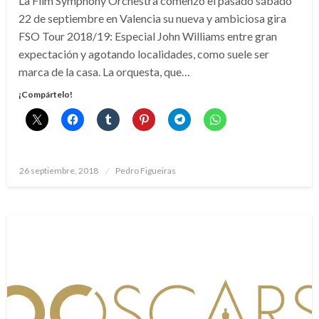
La Film Symphony Orchestra comenzó el pasado sábado
22 de septiembre en Valencia su nueva y ambiciosa gira
FSO Tour 2018/19: Especial John Williams entre gran
expectación y agotando localidades, como suele ser
marca de la casa. La orquesta, que…
¡Compártelo!
Publicado
26 septiembre, 2018
Pedro Figueiras
el