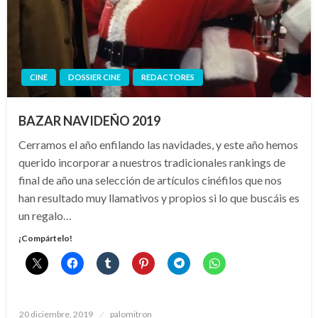
CINE
DOSSIER CINE
REDACTORES
BAZAR NAVIDEÑO 2019
Cerramos el año enfilando las navidades, y este año hemos
querido incorporar a nuestros tradicionales rankings de
final de año una selección de artículos cinéfilos que nos
han resultado muy llamativos y propios si lo que buscáis es
un regalo…
¡Compártelo!
Publicado
20 diciembre, 2019
palomitron