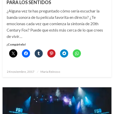
PARA LOS SENTIDOS
¿Alguna vez te has preguntado cómo sería escuchar la
banda sonora de tu película favorita en directo? ¿Te
emocionas cada vez que comienza la sintonía de 20th
Century Fox? Puede que estés más cerca de lo que crees
de vivir…
¡Compártelo!
Publicado
24 noviembre, 2017
María Reinoso
el