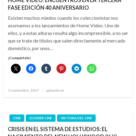
HOME VIDEO: ENCUENTROS EN LA TERCERA
FASE EDICIÓN 40 ANIVERSARIO
Existen muchos miedos cuando los coleccionistas nos
asomamos a los lanzamientos de Home Video. Uno de
ellos, y a estas alturas resulta algo incomprensible, a no ser
que se trate de títulos que salen directamente al mercado
doméstico, por unos…
¡Compártelo!
Publicado
5 noviembre, 2017
palomitron
el
CINE
DOSSIER CINE
HISTORIA DEL CINE
CRISIS EN EL SISTEMA DE ESTUDIOS: EL