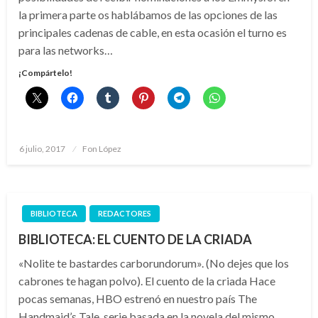
la primera parte os hablábamos de las opciones de las
principales cadenas de cable, en esta ocasión el turno es
para las networks…
¡Compártelo!
Publicado
6 julio, 2017
Fon López
el
BIBLIOTECA
REDACTORES
BIBLIOTECA: EL CUENTO DE LA CRIADA
«Nolite te bastardes carborundorum». (No dejes que los
cabrones te hagan polvo). El cuento de la criada Hace
pocas semanas, HBO estrenó en nuestro país The
Handmaid’s Tale, serie basada en la novela del mismo