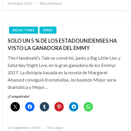
Publicado
9 octubre, 2017
Silvia Martínez
el
REDACTORES
SERIES
SOLO UN 5 % DE LOS ESTADOUNIDENSES HA
VISTO LA GANADORA DEL EMMY
The Handmaid’s Tale se convirtió, junto a Big Little Lies y
Saturday Night Live, en la gran ganadora de los Emmys
2017. La distopía basada en la novela de Margaret
Atwood consiguió 8 estatuillas, incluyendo Mejor serie
dramática y Mejor…
¡Compártelo!
Publicado
21 septiembre, 2017
Fon López
el