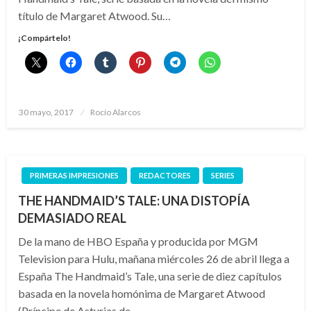
título de Margaret Atwood. Su…
¡Compártelo!
Publicado
30 mayo, 2017
Rocío Alarcos
el
PRIMERAS IMPRESIONES
REDACTORES
SERIES
THE HANDMAID’S TALE: UNA DISTOPÍA
DEMASIADO REAL
De la mano de HBO España y producida por MGM
Television para Hulu, mañana miércoles 26 de abril llega a
España The Handmaid’s Tale, una serie de diez capítulos
basada en la novela homónima de Margaret Atwood
(Príncipe de Asturias de…