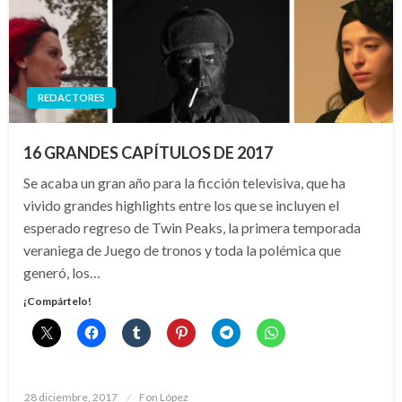
REDACTORES
16 GRANDES CAPÍTULOS DE 2017
Se acaba un gran año para la ficción televisiva, que ha
vivido grandes highlights entre los que se incluyen el
esperado regreso de Twin Peaks, la primera temporada
veraniega de Juego de tronos y toda la polémica que
generó, los…
¡Compártelo!
Publicado
28 diciembre, 2017
Fon López