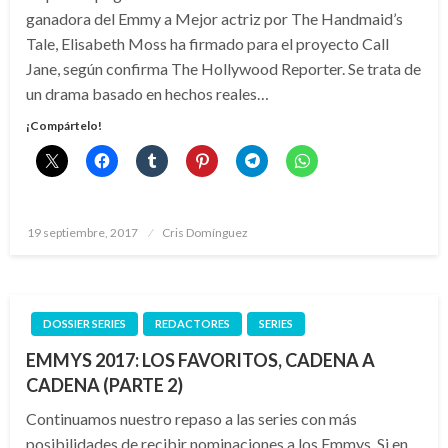
ganadora del Emmy a Mejor actriz por The Handmaid’s
Tale, Elisabeth Moss ha firmado para el proyecto Call
Jane, según confirma The Hollywood Reporter. Se trata de
un drama basado en hechos reales…
¡Compártelo!
Publicado
19 septiembre, 2017
Cris Domínguez
el
DOSSIER SERIES
REDACTORES
SERIES
EMMYS 2017: LOS FAVORITOS, CADENA A
CADENA (PARTE 2)
Continuamos nuestro repaso a las series con más
posibilidades de recibir nominaciones a los Emmys. Si en