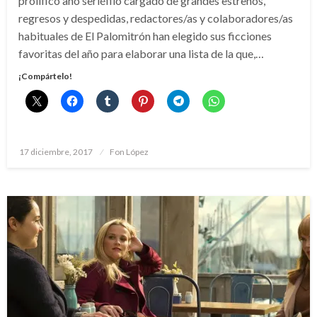
prolífico año seriéfilo cargado de grandes estrenos,
regresos y despedidas, redactores/as y colaboradores/as
habituales de El Palomitrón han elegido sus ficciones
favoritas del año para elaborar una lista de la que,…
¡Compártelo!
Publicado
17 diciembre, 2017
Fon López
el