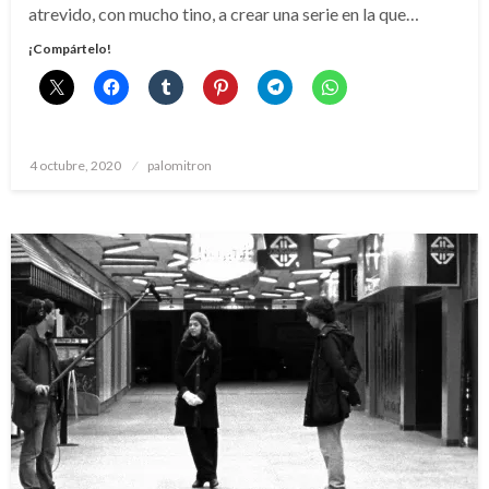
atrevido, con mucho tino, a crear una serie en la que…
¡Compártelo!
Publicado
4 octubre, 2020
palomitron
el