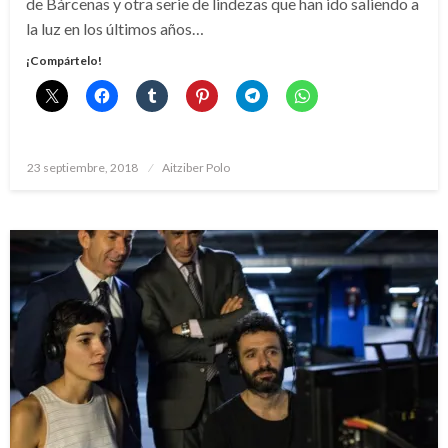
de Bárcenas y otra serie de lindezas que han ido saliendo a
la luz en los últimos años…
¡Compártelo!
Publicado
23 septiembre, 2018
Aitziber Polo
el