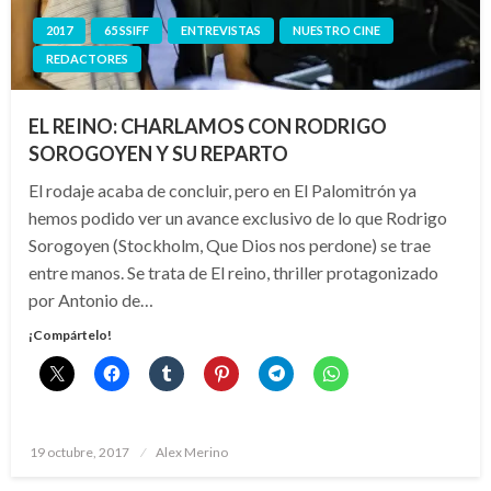
2017
65 SSIFF
ENTREVISTAS
NUESTRO CINE
REDACTORES
EL REINO: CHARLAMOS CON RODRIGO
SOROGOYEN Y SU REPARTO
El rodaje acaba de concluir, pero en El Palomitrón ya
hemos podido ver un avance exclusivo de lo que Rodrigo
Sorogoyen (Stockholm, Que Dios nos perdone) se trae
entre manos. Se trata de El reino, thriller protagonizado
por Antonio de…
¡Compártelo!
Publicado
19 octubre, 2017
Alex Merino
el