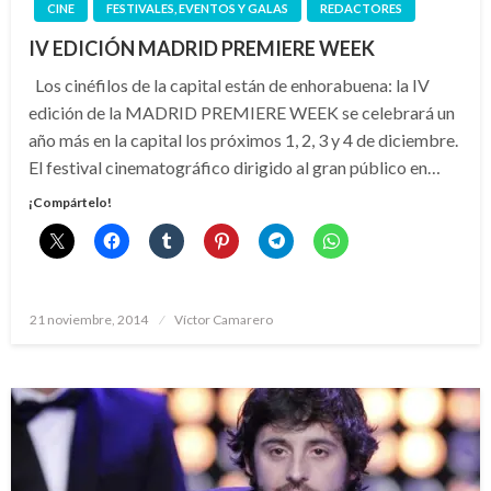
CINE
FESTIVALES, EVENTOS Y GALAS
REDACTORES
IV EDICIÓN MADRID PREMIERE WEEK
Los cinéfilos de la capital están de enhorabuena: la IV
edición de la MADRID PREMIERE WEEK se celebrará un
año más en la capital los próximos 1, 2, 3 y 4 de diciembre.
El festival cinematográfico dirigido al gran público en…
¡Compártelo!
Publicado
21 noviembre, 2014
Víctor Camarero
el