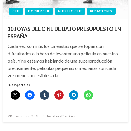
CINE
DOSSIER CINE
NUESTRO CINE
REDACTORES
10 JOYAS DEL CINE DE BAJO PRESUPUESTO EN
ESPAÑA
Cada vez son más los cineastas que se topan con
dificultades a la hora de levantar una película en nuestro
país. Y no estamos hablando de una superproducción
precisamente: películas pequeñas o medianas son cada
vez menos accesibles a la…
¡Compártelo!
Publicado
28 noviembre, 2018
Juan Luis Martínez
el