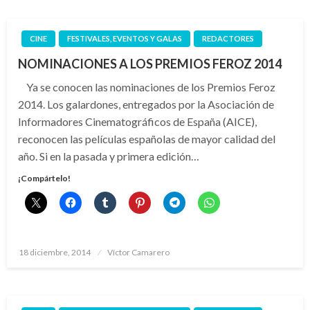
CINE
FESTIVALES, EVENTOS Y GALAS
REDACTORES
NOMINACIONES A LOS PREMIOS FEROZ 2014
Ya se conocen las nominaciones de los Premios Feroz
2014. Los galardones, entregados por la Asociación de
Informadores Cinematográficos de España (AICE),
reconocen las películas españolas de mayor calidad del
año. Si en la pasada y primera edición…
¡Compártelo!
Publicado
18 diciembre, 2014
Víctor Camarero
el