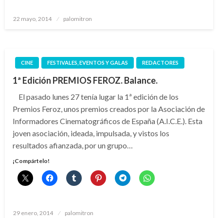
Publicado
22 mayo, 2014
palomitron
el
CINE
FESTIVALES, EVENTOS Y GALAS
REDACTORES
1ª Edición PREMIOS FEROZ. Balance.
El pasado lunes 27 tenía lugar la 1ª edición de los
Premios Feroz, unos premios creados por la Asociación de
Informadores Cinematográficos de España (A.I.C.E.). Esta
joven asociación, ideada, impulsada, y vistos los
resultados afianzada, por un grupo…
¡Compártelo!
Publicado
29 enero, 2014
palomitron