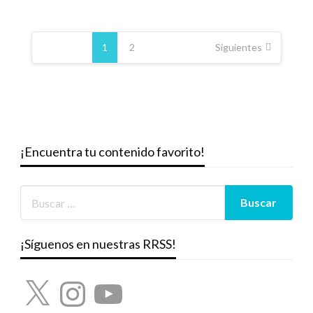
Paginación
de
1
2
Siguientes
entradas
¡Encuentra tu contenido favorito!
¡Síguenos en nuestras RRSS!
X
Instagram
YouTube