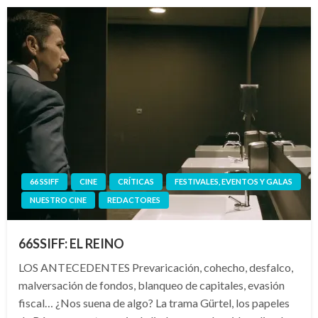
66 SSIFF
CINE
CRÍTICAS
FESTIVALES, EVENTOS Y GALAS
NUESTRO CINE
REDACTORES
66SSIFF: EL REINO
LOS ANTECEDENTES Prevaricación, cohecho, desfalco,
malversación de fondos, blanqueo de capitales, evasión
fiscal… ¿Nos suena de algo? La trama Gürtel, los papeles