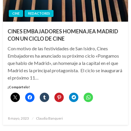
CINE
REDACTORES
CINES EMBAJADORES HOMENAJEA MADRID
CON UN CICLO DE CINE
Con motivo de las festividades de San Isidro, Cines
Embajadores ha anunciado su próximo ciclo «Pongamos
que hablo de Madrid», un homenaje a la capital en el que
Madrid es la principal protagonista. El ciclo se inaugurará
el próximo 11…
¡Compártelo!
Publicado
8 mayo, 2023
Claudia Banqueri
el