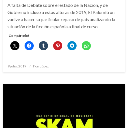
A falta de Debate sobre el estado de la Nación, y de
Gobierno incluso a estas alturas de 2019, El Palomitrón
vuelve a hacer su particular repaso de país analizando la
situación de la ficción española a final de curso….
¡Compártelo!
Publicado
9 julio, 2019
Fon López
el