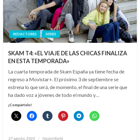
REDACTORES
SERIES
SKAM T4: «EL VIAJE DE LAS CHICAS FINALIZA
EN ESTA TEMPORADA»
La cuarta temporada de Skam España ya tiene fecha de
regreso a Movistar+. El próximo 3 de septiembre se
estrena lo que será, de momento, el final de una serie que
ha dado voz a jóvenes de todo el mundo y…
¡Compártelo!
Publicado
27 agosto, 2020
Naomi Barki