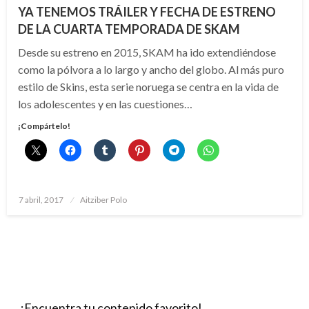
YA TENEMOS TRÁILER Y FECHA DE ESTRENO
DE LA CUARTA TEMPORADA DE SKAM
Desde su estreno en 2015, SKAM ha ido extendiéndose
como la pólvora a lo largo y ancho del globo. Al más puro
estilo de Skins, esta serie noruega se centra en la vida de
los adolescentes y en las cuestiones…
¡Compártelo!
Publicado
7 abril, 2017
Aitziber Polo
el
¡Encuentra tu contenido favorito!