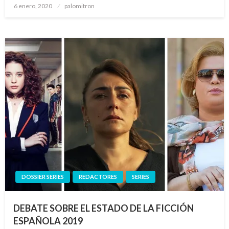
Publicado
6 enero, 2020
palomitron
el
DOSSIER SERIES
REDACTORES
SERIES
DEBATE SOBRE EL ESTADO DE LA FICCIÓN
ESPAÑOLA 2019