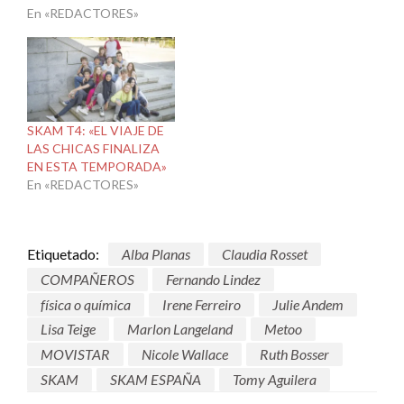
En «REDACTORES»
SKAM T4: «EL VIAJE DE
LAS CHICAS FINALIZA
EN ESTA TEMPORADA»
En «REDACTORES»
Etiquetado:
Alba Planas
Claudia Rosset
COMPAÑEROS
Fernando Lindez
física o química
Irene Ferreiro
Julie Andem
Lisa Teige
Marlon Langeland
Metoo
MOVISTAR
Nicole Wallace
Ruth Bosser
SKAM
SKAM ESPAÑA
Tomy Aguilera