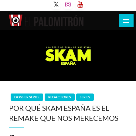
Saltar
al
contenido
Tu espacio de la industria de cine española y
El Palomitrón
latinoamericana
DOSSIER SERIES
REDACTORES
SERIES
POR QUÉ SKAM ESPAÑA ES EL
REMAKE QUE NOS MERECEMOS