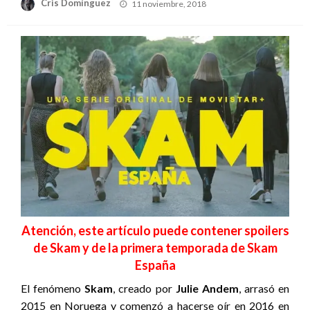
Publicado
Cris Domínguez
11 noviembre, 2018
el
Atención, este artículo puede contener spoilers
de Skam y de la primera temporada de Skam
España
El fenómeno
Skam
, creado por
Julie Andem
, arrasó en
2015 en Noruega y comenzó a hacerse oír en 2016 en