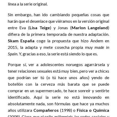
línea a la serie original.
Sin embargo, han ido cambiando pequeñas cosas que
harán que el desenlace que viéramos en la versión original
entre Eva (
Lisa Teige
) y Jonas (
Marlon Langeland
)
difiera de la primera temporada de nuestra adaptación.
Skam España
coge la propuesta que hizo Andem en
2015, la adapta y mete cosecha propia muy
made in
Spain
. Y, gracias a eso, la serie está siendo lo que es.
Porque sí, ver a adolescentes noruegos agarrársela y
tener relaciones sexuales está muy bien, pero ver a chicxs
que podrían ser tú (o tú hace unos años) yendo de
botellón con la cerveza más barata que se puede
comprar en un supermercado, te hace sonreír y sentirte
identificado. Aquí la serie no está innovando en
absolutamente nada, son fórmulas que hace ya muchos
años utilizara
Compañeros
(1998) o
Física o Química
(2008). Claro que el rollo
millennials
, las redes sociales y