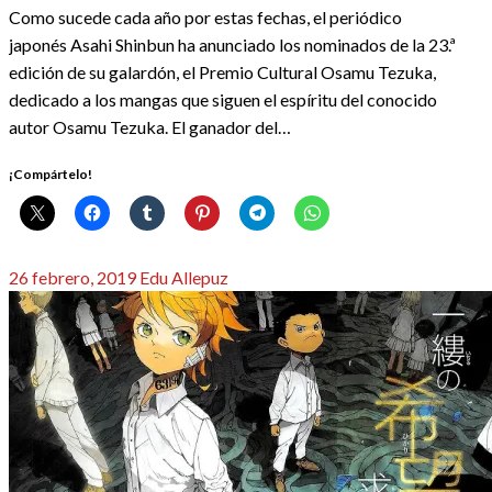
Como sucede cada año por estas fechas, el periódico
japonés Asahi Shinbun ha anunciado los nominados de la 23.ª
edición de su galardón, el Premio Cultural Osamu Tezuka,
dedicado a los mangas que siguen el espíritu del conocido
autor Osamu Tezuka. El ganador del…
¡Compártelo!
Publicado
26 febrero, 2019
Edu Allepuz
el