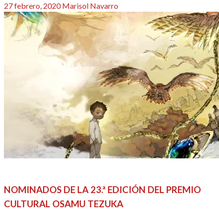
Publicado
27 febrero, 2020
Marisol Navarro
el
ACTUALIDAD
ANIME / MANGA
REDACTORES
NOMINADOS DE LA 23.ª EDICIÓN DEL PREMIO
CULTURAL OSAMU TEZUKA