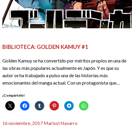
ANIME / MANGA
REDACTORES
RESEÑAS
BIBLIOTECA: GOLDEN KAMUY #1
Golden Kamuy se ha convertido por méritos propios en una de
las obras más populares actualmente en Japón. Y es que su
autor se ha trabajado a pulso una de las historias más
emocionantes del manga actual. Con un protagonista que…
¡Compártelo!
Publicado
16 noviembre, 2017
Marisol Navarro
el