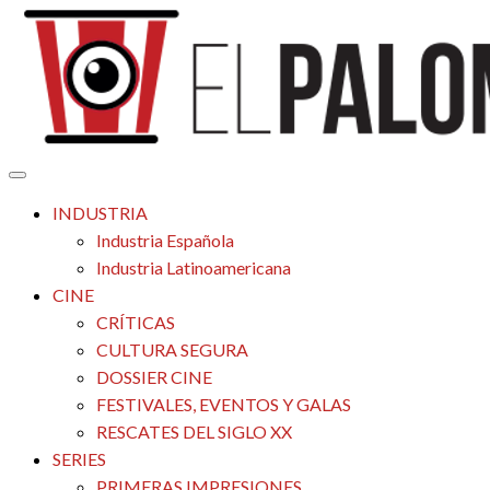
Saltar
al
contenido
Tu espacio de la industria de cine española y latinoamericana
El Palomitrón
INDUSTRIA
Industria Española
Industria Latinoamericana
CINE
CRÍTICAS
CULTURA SEGURA
DOSSIER CINE
FESTIVALES, EVENTOS Y GALAS
RESCATES DEL SIGLO XX
SERIES
PRIMERAS IMPRESIONES