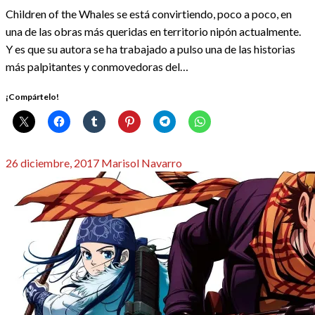
Children of the Whales se está convirtiendo, poco a poco, en
una de las obras más queridas en territorio nipón actualmente.
Y es que su autora se ha trabajado a pulso una de las historias
más palpitantes y conmovedoras del…
¡Compártelo!
Publicado
26 diciembre, 2017
Marisol Navarro
el