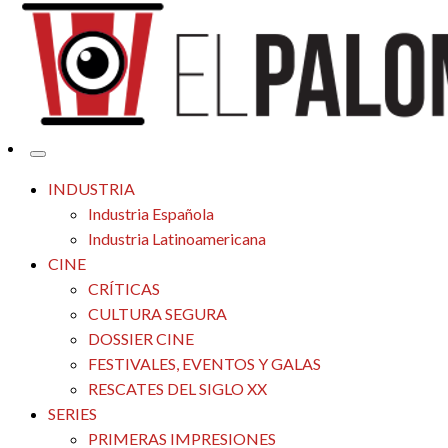
Tu espacio de la industria de cine española y latinoamericana
El Palomitrón
INDUSTRIA
Industria Española
Industria Latinoamericana
CINE
CRÍTICAS
CULTURA SEGURA
DOSSIER CINE
FESTIVALES, EVENTOS Y GALAS
RESCATES DEL SIGLO XX
SERIES
PRIMERAS IMPRESIONES