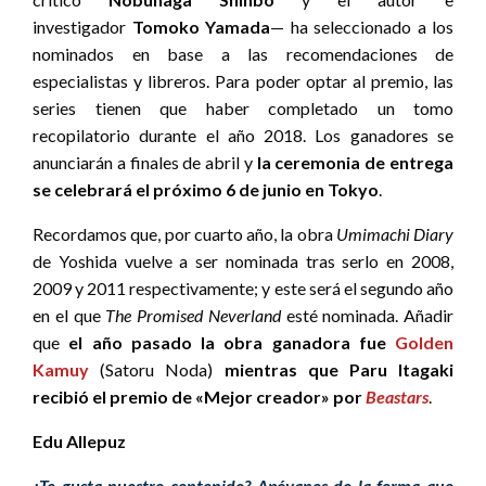
investigador
Tomoko Yamada
— ha seleccionado a los
nominados en base a las recomendaciones de
especialistas y libreros. Para poder optar al premio, las
series tienen que haber completado un tomo
recopilatorio durante el año 2018. Los ganadores se
anunciarán a finales de abril y
la ceremonia de entrega
se celebrará el próximo 6 de junio en Tokyo
.
Recordamos que, por cuarto año, la obra
Umimachi Diary
de Yoshida vuelve a ser nominada tras serlo en 2008,
2009 y 2011 respectivamente; y este será el segundo año
en el que
The Promised Neverland
esté nominada. Añadir
que
el año pasado la obra ganadora fue
Golden
Kamuy
(Satoru Noda)
mientras que Paru Itagaki
recibió el premio de «Mejor creador» por
Beastars
.
Edu Allepuz
¿Te gusta nuestro contenido? Apóyanos de la forma que