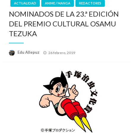
ACTUALIDAD
ANIME / MANGA
REDACTORES
NOMINADOS DE LA 23.ª EDICIÓN
DEL PREMIO CULTURAL OSAMU
TEZUKA
Publicado
Edu Allepuz
26 febrero, 2019
el