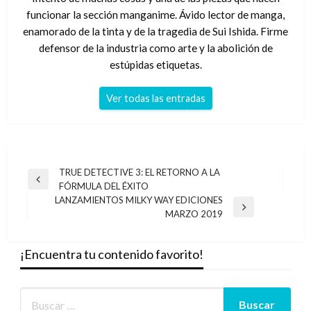
funcionar la sección manganime. Ávido lector de manga,
enamorado de la tinta y de la tragedia de Sui Ishida. Firme
defensor de la industria como arte y la abolición de
estúpidas etiquetas.
Ver todas las entradas
Navegación
TRUE DETECTIVE 3: EL RETORNO A LA
Entrada
FÓRMULA DEL ÉXITO
de
anterior
LANZAMIENTOS MILKY WAY EDICIONES
entradas
Entrada
MARZO 2019
siguiente
¡Encuentra tu contenido favorito!