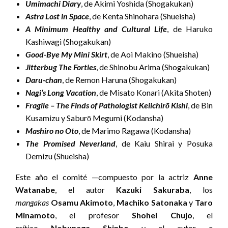
Umimachi Diary
, de Akimi Yoshida (Shogakukan)
Astra Lost in Space
, de Kenta Shinohara (Shueisha)
A Minimum Healthy and Cultural Life
, de Haruko
Kashiwagi (Shogakukan)
Good-Bye My Mini Skirt
, de Aoi Makino (Shueisha)
Jitterbug The Forties
, de Shinobu Arima (Shogakukan)
Daru-chan
, de Remon Haruna (Shogakukan)
Nagi’s Long Vacation
, de Misato Konari (Akita Shoten)
Fragile – The Finds of Pathologist Keiichirō Kishi
, de Bin
Kusamizu y Saburō Megumi (Kodansha)
Mashiro no Oto
, de Marimo Ragawa (Kodansha)
The Promised Neverland
, de Kaiu Shirai y Posuka
Demizu (Shueisha)
Este año el comité —compuesto por la actriz
Anne
Watanabe
, el autor
Kazuki Sakuraba
, los
mangakas
Osamu Akimoto
,
Machiko Satonaka
y
Taro
Minamoto
, el profesor
Shohei Chujo
, el
crítico
Nobunaga Shinbo
y el autor e