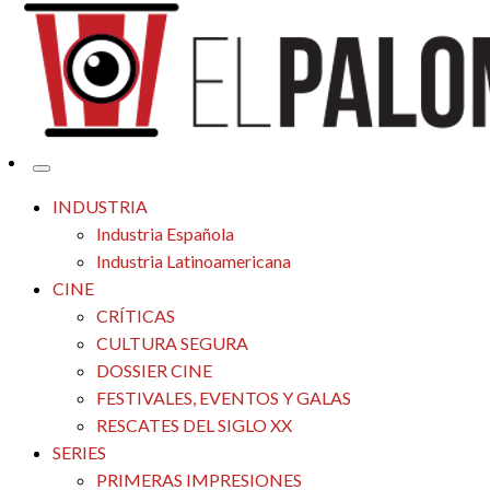
Tu espacio de la industria de cine española y latinoamericana
El Palomitrón
INDUSTRIA
Industria Española
Industria Latinoamericana
CINE
CRÍTICAS
CULTURA SEGURA
DOSSIER CINE
FESTIVALES, EVENTOS Y GALAS
RESCATES DEL SIGLO XX
SERIES
PRIMERAS IMPRESIONES