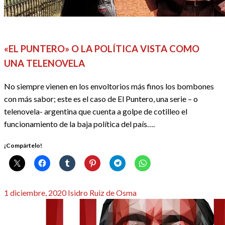
REDACTORES
SERIES
«EL PUNTERO» O LA POLÍTICA VISTA COMO
UNA TELENOVELA
No siempre vienen en los envoltorios más finos los bombones
con más sabor; este es el caso de El Puntero, una serie – o
telenovela- argentina que cuenta a golpe de cotilleo el
funcionamiento de la baja política del país….
¡Compártelo!
Publicado
1 diciembre, 2020
Isidro Ruiz de Osma
el