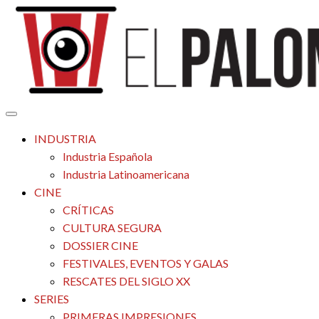
Saltar
al
contenido
Tu espacio de la industria de cine española y latinoamericana
El Palomitrón
INDUSTRIA
Industria Española
Industria Latinoamericana
CINE
CRÍTICAS
CULTURA SEGURA
DOSSIER CINE
FESTIVALES, EVENTOS Y GALAS
RESCATES DEL SIGLO XX
SERIES
PRIMERAS IMPRESIONES