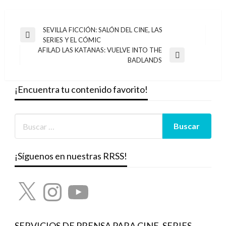
Navegación
SEVILLA FICCIÓN: SALÓN DEL CINE, LAS
Entrada
SERIES Y EL CÓMIC
de
anterior
AFILAD LAS KATANAS: VUELVE INTO THE
entradas
Entrada
BADLANDS
siguiente
¡Encuentra tu contenido favorito!
¡Síguenos en nuestras RRSS!
X
Instagram
YouTube
SERVICIOS DE PRENSA PARA CINE, SERIES,