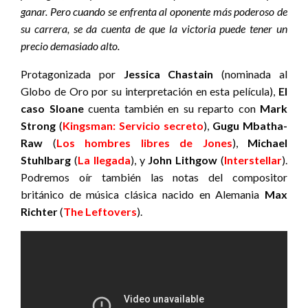
ganar. Pero cuando se enfrenta al oponente más poderoso de
su carrera, se da cuenta de que la victoria puede tener un
precio demasiado alto.
Protagonizada por
Jessica Chastain
(nominada al
Globo de Oro por su interpretación en esta película),
El
caso Sloane
cuenta también en su reparto con
Mark
Strong
(
Kingsman: Servicio secreto
),
Gugu Mbatha-
Raw
(
Los hombres libres de Jones
),
Michael
Stuhlbarg
(
La llegada
), y
John Lithgow
(
Interstellar
).
Podremos oír también las notas del compositor
británico de música clásica nacido en Alemania
Max
Richter
(
The Leftovers
).