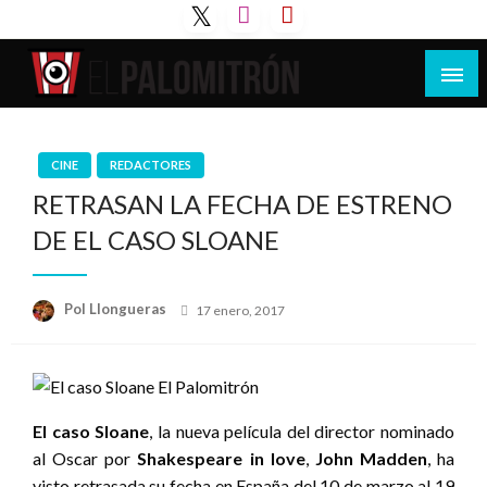
Saltar
al
contenido
Tu espacio de la industria de cine española y
El Palomitrón
latinoamericana
CINE
REDACTORES
RETRASAN LA FECHA DE ESTRENO
DE EL CASO SLOANE
Publicado
Pol Llongueras
17 enero, 2017
el
El caso
Sloane
, la nueva película del director nominado
al Oscar por
Shakespeare in love
,
John Madden
, ha
visto retrasada su fecha en España del 10 de marzo al 19