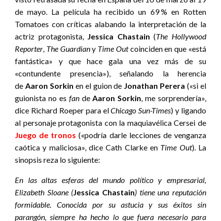
de mayo. La película ha recibido un 69 % en Rotten
Tomatoes
con críticas alabando la interpretación de la
actriz protagonista,
Jessica Chastain
(
The Hollywood
Reporter
,
The Guardian
y
Time Out
coinciden en que «está
fantástica» y que hace gala una vez más de su
«contundente presencia»), señalando la herencia
de
Aaron Sorkin
en el guion de
Jonathan Perera
(«si el
guionista no es
fan
de
Aaron Sorkin
, me sorprendería»,
dice Richard Roeper para el
Chicago Sun-Times
) y ligando
al personaje protagonista con la maquiavélica Cersei de
Juego de tronos
(«podría darle lecciones de venganza
caótica y maliciosa», dice Cath Clarke en
Time Out
). La
sinopsis reza lo siguiente:
En las altas esferas del mundo político y empresarial,
Elizabeth Sloane
(
Jessica Chastain
) tiene una reputación
formidable. Conocida por su astucia y sus éxitos sin
parangón, siempre ha hecho lo que fuera necesario para