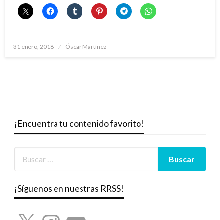
Publicado
31 enero, 2018
Óscar Martínez
el
¡Encuentra tu contenido favorito!
¡Síguenos en nuestras RRSS!
X
Instagram
YouTube