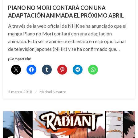
PIANO NO MORI CONTARÁ CON UNA
ADAPTACIÓN ANIMADA EL PRÓXIMO ABRIL
A través de la web oficial de NHK se ha anunciado que el
manga Piano no Mori contará con una adaptación
animada. Esta serie anime se estrenará en el propio canal
de televisión japonés (NHK) y se ha confirmado que…
¡Compártelo!
Publicado
5 marzo, 2018
Marisol Navarro
el