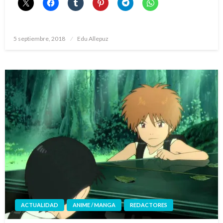
Publicado
5 septiembre, 2018
Edu Allepuz
el
ACTUALIDAD
ANIME / MANGA
REDACTORES