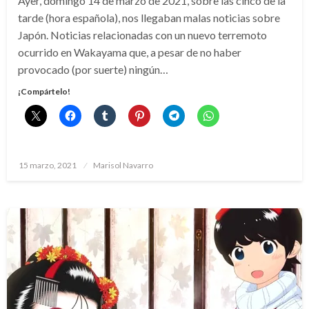
Ayer, domingo 14 de marzo de 2021, sobre las cinco de la
tarde (hora española), nos llegaban malas noticias sobre
Japón. Noticias relacionadas con un nuevo terremoto
ocurrido en Wakayama que, a pesar de no haber
provocado (por suerte) ningún…
¡Compártelo!
Publicado
15 marzo, 2021
Marisol Navarro
el