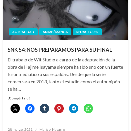
ACTUALIDAD
ANIME / MANGA
REDACTORES
SNK S4: NOS PREPARAMOS PARA SU FINAL
El trabajo de Wit Studio a cargo de la adaptación de la
obra de Hajime Isayama siempre ha sido uno con un fuerte
furor mediático a sus espaldas. Desde que la serie
comenzara en 2013, tanto el estudio como el autor nipón
se ha…
¡Compártelo!
Publicado
28 marzo, 2021
Marisol Navarro