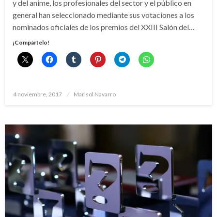
y del anime, los profesionales del sector y el público en
general han seleccionado mediante sus votaciones a los
nominados oficiales de los premios del XXIII Salón del…
¡Compártelo!
Publicado
4 noviembre, 2017
Marisol Navarro
el