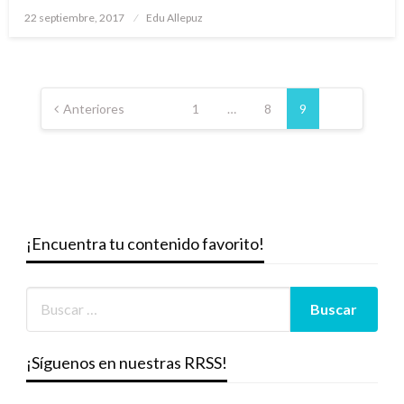
Publicado
22 septiembre, 2017
Edu Allepuz
el
Paginación
de
Anteriores
1
…
8
9
entradas
¡Encuentra tu contenido favorito!
¡Síguenos en nuestras RRSS!