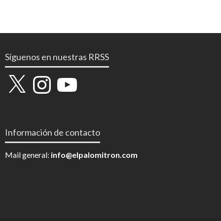
Síguenos en nuestras RRSS
X
Instagram
YouTube
Información de contacto
Mail general:
info@elpalomitron.com