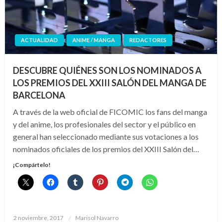
ACTUALIDAD
ANIME / MANGA
REDACTORES
DESCUBRE QUIÉNES SON LOS NOMINADOS A
LOS PREMIOS DEL XXIII SALÓN DEL MANGA DE
BARCELONA
A través de la web oficial de FICOMIC los fans del manga
y del anime, los profesionales del sector y el público en
general han seleccionado mediante sus votaciones a los
nominados oficiales de los premios del XXIII Salón del…
¡Compártelo!
Publicado
2 noviembre, 2017
Marisol Navarro