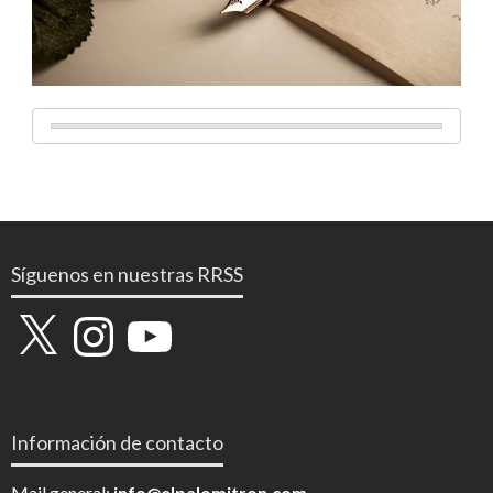
Síguenos en nuestras RRSS
X
Instagram
YouTube
Información de contacto
Mail general:
info@elpalomitron.com