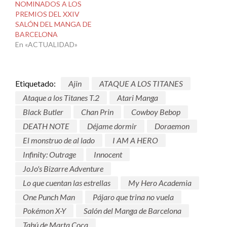
NOMINADOS A LOS
PREMIOS DEL XXIV
SALÓN DEL MANGA DE
BARCELONA
En «ACTUALIDAD»
Etiquetado:
Ajin
ATAQUE A LOS TITANES
Ataque a los Titanes T.2
Atari Manga
Black Butler
Chan Prin
Cowboy Bebop
DEATH NOTE
Déjame dormir
Doraemon
El monstruo de al lado
I AM A HERO
Infinity: Outrage
Innocent
JoJo's Bizarre Adventure
Lo que cuentan las estrellas
My Hero Academia
One Punch Man
Pájaro que trina no vuela
Pokémon X-Y
Salón del Manga de Barcelona
Tabú de Marta Coca