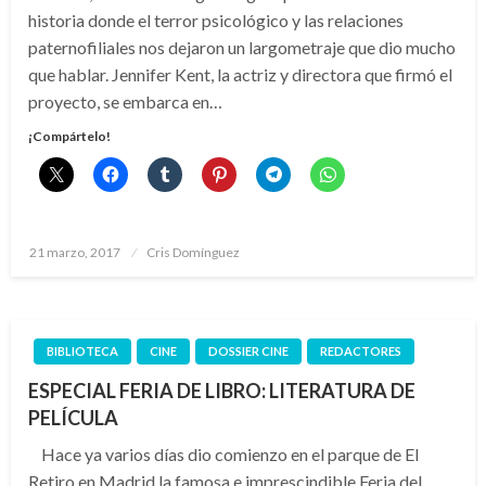
historia donde el terror psicológico y las relaciones
paternofiliales nos dejaron un largometraje que dio mucho
que hablar. Jennifer Kent, la actriz y directora que firmó el
proyecto, se embarca en…
¡Compártelo!
Publicado
21 marzo, 2017
Cris Domínguez
el
BIBLIOTECA
CINE
DOSSIER CINE
REDACTORES
ESPECIAL FERIA DE LIBRO: LITERATURA DE
PELÍCULA
Hace ya varios días dio comienzo en el parque de El
Retiro en Madrid la famosa e imprescindible Feria del