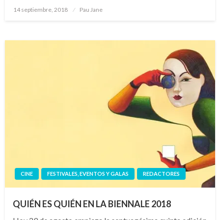
Publicado
14 septiembre, 2018
Pau Jane
el
CINE
FESTIVALES, EVENTOS Y GALAS
REDACTORES
QUIÉN ES QUIÉN EN LA BIENNALE 2018