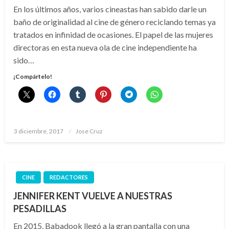
En los últimos años, varios cineastas han sabido darle un
baño de originalidad al cine de género reciclando temas ya
tratados en infinidad de ocasiones. El papel de las mujeres
directoras en esta nueva ola de cine independiente ha
sido…
¡Compártelo!
Publicado
3 diciembre, 2017
Jose Cruz
el
CINE
REDACTORES
JENNIFER KENT VUELVE A NUESTRAS
PESADILLAS
En 2015, Babadook llegó a la gran pantalla con una