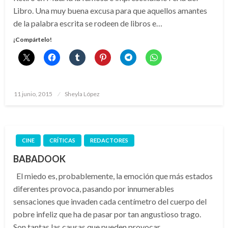
Libro. Una muy buena excusa para que aquellos amantes
de la palabra escrita se rodeen de libros e…
¡Compártelo!
Publicado
11 junio, 2015
Sheyla López
el
CINE
CRÍTICAS
REDACTORES
BABADOOK
El miedo es, probablemente, la emoción que más estados
diferentes provoca, pasando por innumerables
sensaciones que invaden cada centímetro del cuerpo del
pobre infeliz que ha de pasar por tan angustioso trago.
Son tantas las causas que pueden provocar…