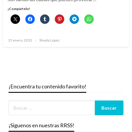
¡Compártelo!
Publicado
15 enero, 2015
Sheyla López
el
¡Encuentra tu contenido favorito!
¡Síguenos en nuestras RRSS!