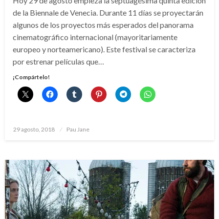
Hoy 29 de agosto empieza la septuagésima quinta edición
de la Biennale de Venecia. Durante 11 días se proyectarán
algunos de los proyectos más esperados del panorama
cinematográfico internacional (mayoritariamente
europeo y norteamericano). Este festival se caracteriza
por estrenar películas que…
¡Compártelo!
Publicado
29 agosto, 2018
Pau Jane
el