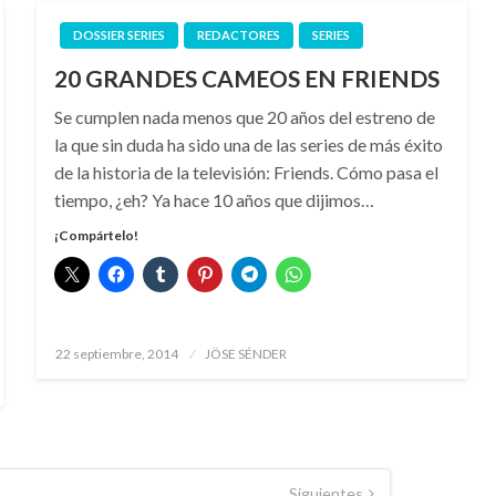
DOSSIER SERIES
REDACTORES
SERIES
20 GRANDES CAMEOS EN FRIENDS
Se cumplen nada menos que 20 años del estreno de
la que sin duda ha sido una de las series de más éxito
de la historia de la televisión: Friends. Cómo pasa el
tiempo, ¿eh? Ya hace 10 años que dijimos…
¡Compártelo!
Publicado
22 septiembre, 2014
JÖSE SÉNDER
el
Siguientes