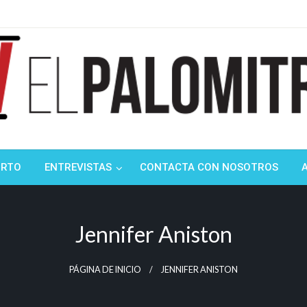
ndustria de cine española y latinoamericana
mitrón
ORTO
ENTREVISTAS
CONTACTA CON NOSOTROS
Jennifer Aniston
PÁGINA DE INICIO
JENNIFER ANISTON