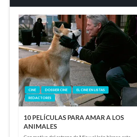
CINE
DOSSIER CINE
EL CINE EN LISTAS
REDACTORES
10 PELÍCULAS PARA AMAR A LOS
ANIMALES
Con motivo del estreno de Mia y el león blanco este