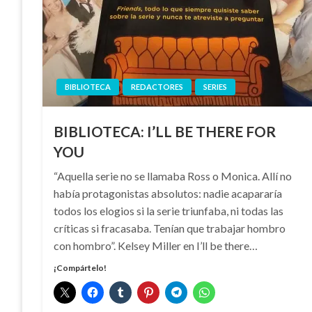
BIBLIOTECA
REDACTORES
SERIES
BIBLIOTECA: I’LL BE THERE FOR
YOU
“Aquella serie no se llamaba Ross o Monica. Allí no
había protagonistas absolutos: nadie acapararía
todos los elogios si la serie triunfaba, ni todas las
críticas si fracasaba. Tenían que trabajar hombro
con hombro”. Kelsey Miller en I’ll be there…
¡Compártelo!