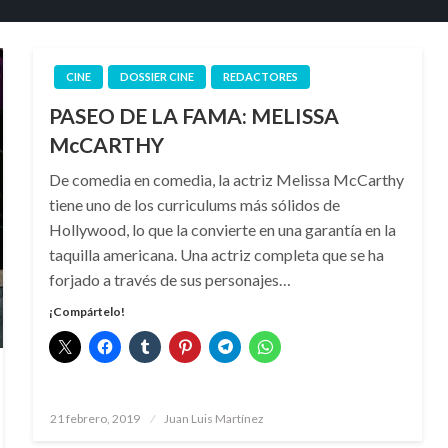
CINE
DOSSIER CINE
REDACTORES
PASEO DE LA FAMA: MELISSA
McCARTHY
De comedia en comedia, la actriz Melissa McCarthy
tiene uno de los curriculums más sólidos de
Hollywood, lo que la convierte en una garantía en la
taquilla americana. Una actriz completa que se ha
forjado a través de sus personajes…
¡Compártelo!
Publicado
21 febrero, 2019
Juan Luis Martínez
el