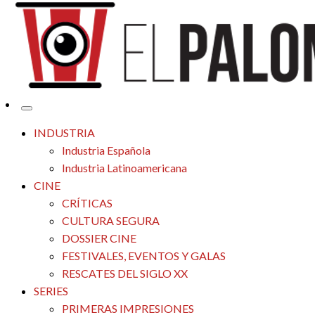
Tu espacio de la industria de cine española y latinoamericana
El Palomitrón
INDUSTRIA
Industria Española
Industria Latinoamericana
CINE
CRÍTICAS
CULTURA SEGURA
DOSSIER CINE
FESTIVALES, EVENTOS Y GALAS
RESCATES DEL SIGLO XX
SERIES
PRIMERAS IMPRESIONES