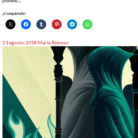
podido…
¡Compártelo!
Publicado
23 agosto, 2018
María Reinoso
el