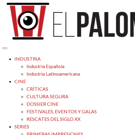
Saltar
al
contenido
Tu espacio de la industria de cine española y latinoamericana
El Palomitrón
INDUSTRIA
Industria Española
Industria Latinoamericana
CINE
CRÍTICAS
CULTURA SEGURA
DOSSIER CINE
FESTIVALES, EVENTOS Y GALAS
RESCATES DEL SIGLO XX
SERIES
PRIMERAS IMPRESIONES