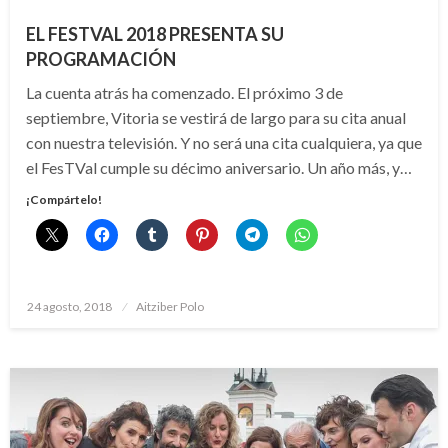
EL FESTVAL 2018 PRESENTA SU
PROGRAMACIÓN
La cuenta atrás ha comenzado. El próximo 3 de
septiembre, Vitoria se vestirá de largo para su cita anual
con nuestra televisión. Y no será una cita cualquiera, ya que
el FesTVal cumple su décimo aniversario. Un año más, y…
¡Compártelo!
Publicado
24 agosto, 2018
Aitziber Polo
el