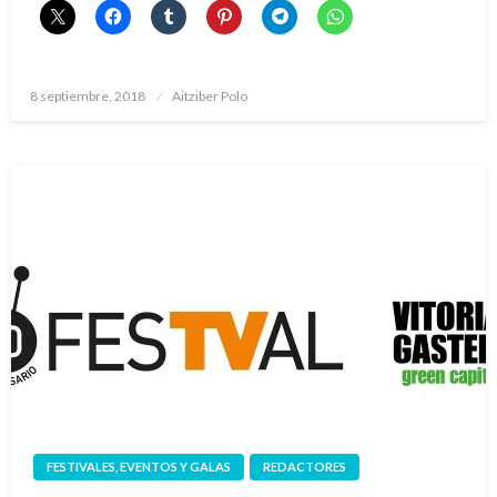
Publicado
8 septiembre, 2018
Aitziber Polo
el
FESTIVALES, EVENTOS Y GALAS
REDACTORES