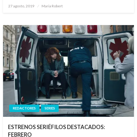
Publicado
27 agosto, 2019
Maria Robert
el
REDACTORES
SERIES
ESTRENOS SERIÉFILOS DESTACADOS:
FEBRERO