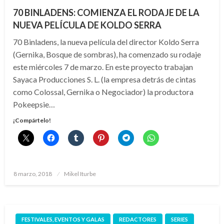
70 BINLADENS: COMIENZA EL RODAJE DE LA
NUEVA PELÍCULA DE KOLDO SERRA
70 Binladens, la nueva película del director Koldo Serra
(Gernika, Bosque de sombras), ha comenzado su rodaje
este miércoles 7 de marzo. En este proyecto trabajan
Sayaca Producciones S. L. (la empresa detrás de cintas
como Colossal, Gernika o Negociador) la productora
Pokeepsie…
¡Compártelo!
Publicado
8 marzo, 2018
Mikel Iturbe
el
FESTIVALES, EVENTOS Y GALAS
REDACTORES
SERIES