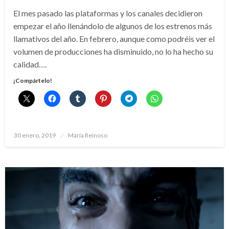
El mes pasado las plataformas y los canales decidieron
empezar el año llenándolo de algunos de los estrenos más
llamativos del año. En febrero, aunque como podréis ver el
volumen de producciones ha disminuido, no lo ha hecho su
calidad….
¡Compártelo!
Publicado
30 enero, 2019
María Reinoso
el