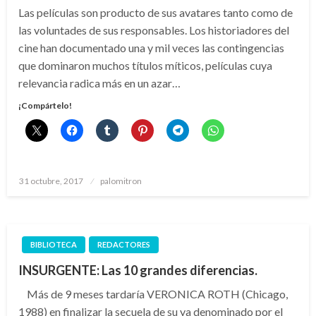
Las películas son producto de sus avatares tanto como de
las voluntades de sus responsables. Los historiadores del
cine han documentado una y mil veces las contingencias
que dominaron muchos títulos míticos, películas cuya
relevancia radica más en un azar…
¡Compártelo!
Publicado
31 octubre, 2017
palomitron
el
BIBLIOTECA
REDACTORES
INSURGENTE: Las 10 grandes diferencias.
Más de 9 meses tardaría VERONICA ROTH (Chicago,
1988) en finalizar la secuela de su ya denominado por el