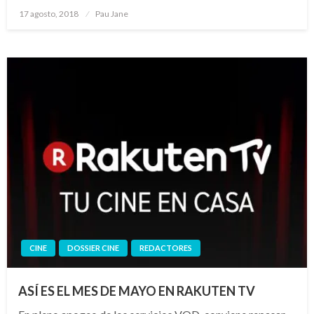
Publicado
17 agosto, 2018
Pau Jane
el
CINE
DOSSIER CINE
REDACTORES
ASÍ ES EL MES DE MAYO EN RAKUTEN TV