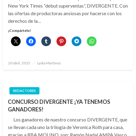
New York Times “debut superventas”, DIVERGENTE. Con
las ofertas de productoras ansiosas por hacerse con los
derechos de la…
¡Compártelo!
Publicado
20 abril, 2015
Lydia Martinez
el
REDACTORES
CONCURSO DIVERGENTE ¡YA TENEMOS
GANADORES!
Los ganadores de nuestro concurso DIVERGENTE, que
se llevan cada uno la trilogía de Veronica Roth para casa,
gracias a RBA MOLINO, son: Ramón Nadal AMPA Vasco