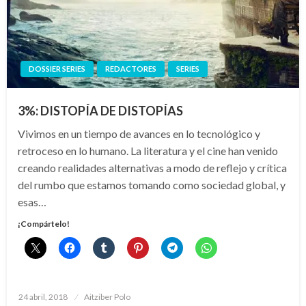
DOSSIER SERIES
REDACTORES
SERIES
3%: DISTOPÍA DE DISTOPÍAS
Vivimos en un tiempo de avances en lo tecnológico y
retroceso en lo humano. La literatura y el cine han venido
creando realidades alternativas a modo de reflejo y crítica
del rumbo que estamos tomando como sociedad global, y
esas…
¡Compártelo!
Publicado
24 abril, 2018
Aitziber Polo
el