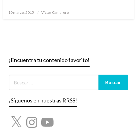
Publicado
10 marzo, 2015
Víctor Camarero
el
¡Encuentra tu contenido favorito!
¡Síguenos en nuestras RRSS!
X
Instagram
YouTube