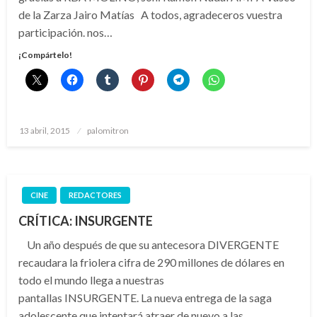
de la Zarza Jairo Matías A todos, agradeceros vuestra
participación. nos…
¡Compártelo!
Publicado
13 abril, 2015
palomitron
el
CINE
REDACTORES
CRÍTICA: INSURGENTE
Un año después de que su antecesora DIVERGENTE
recaudara la friolera cifra de 290 millones de dólares en
todo el mundo llega a nuestras
pantallas INSURGENTE. La nueva entrega de la saga
adolescente que intentará atraer de nuevo a las…