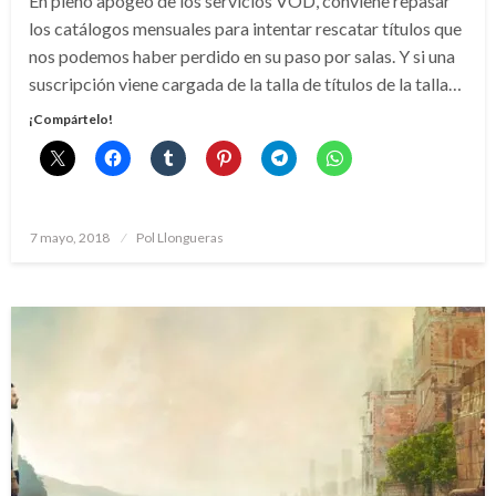
En pleno apogeo de los servicios VOD, conviene repasar
los catálogos mensuales para intentar rescatar títulos que
nos podemos haber perdido en su paso por salas. Y si una
suscripción viene cargada de la talla de títulos de la talla…
¡Compártelo!
Publicado
7 mayo, 2018
Pol Llongueras
el