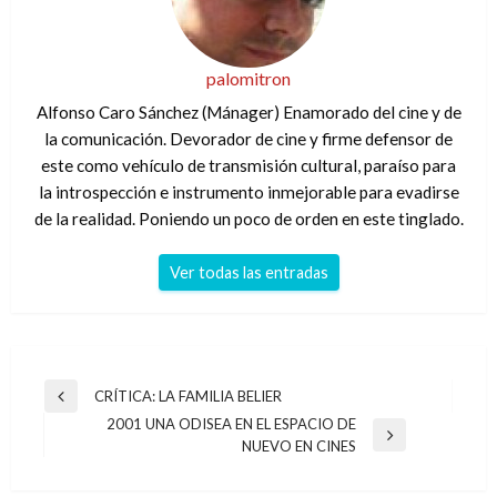
palomitron
Alfonso Caro Sánchez (Mánager) Enamorado del cine y de
la comunicación. Devorador de cine y firme defensor de
este como vehículo de transmisión cultural, paraíso para
la introspección e instrumento inmejorable para evadirse
de la realidad. Poniendo un poco de orden en este tinglado.
Ver todas las entradas
Navegación
CRÍTICA: LA FAMILIA BELIER
Entrada
de
2001 UNA ODISEA EN EL ESPACIO DE
anterior
Entrada
NUEVO EN CINES
entradas
siguiente