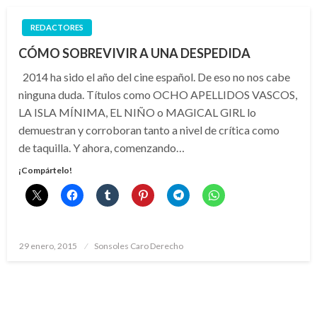
REDACTORES
CÓMO SOBREVIVIR A UNA DESPEDIDA
2014 ha sido el año del cine español. De eso no nos cabe
ninguna duda. Títulos como OCHO APELLIDOS VASCOS,
LA ISLA MÍNIMA, EL NIÑO o MAGICAL GIRL lo
demuestran y corroboran tanto a nivel de crítica como
de taquilla. Y ahora, comenzando…
¡Compártelo!
Publicado
29 enero, 2015
Sonsoles Caro Derecho
el