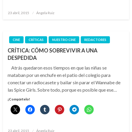
Publicado
23 abril, 2015
Ángela Ruiz
el
CINE
CRÍTICAS
NUESTRO CINE
REDACTORES
CRÍTICA: CÓMO SOBREVIVIR A UNA
DESPEDIDA
Atrás quedaron esos tiempos en que las niñas se
mataban por un enchufe en el patio del colegio para
conectar un radiocasete y bailar sin parar el Wannabe de
las Spice Girls. Sobre todo, porque es posible que ese…
¡Compártelo!
Publicado
23 abril, 2015
Ángela Ruiz