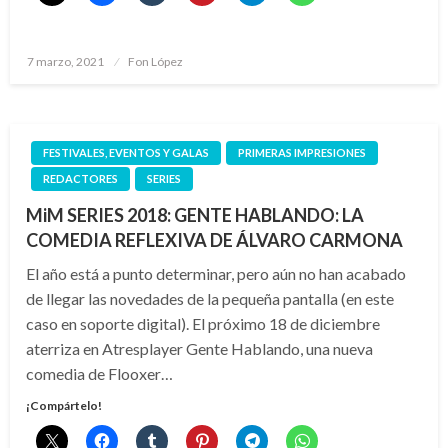
Publicado
7 marzo, 2021
Fon López
el
FESTIVALES, EVENTOS Y GALAS
PRIMERAS IMPRESIONES
REDACTORES
SERIES
MiM SERIES 2018: GENTE HABLANDO: LA
COMEDIA REFLEXIVA DE ÁLVARO CARMONA
El año está a punto determinar, pero aún no han acabado
de llegar las novedades de la pequeña pantalla (en este
caso en soporte digital). El próximo 18 de diciembre
aterriza en Atresplayer Gente Hablando, una nueva
comedia de Flooxer…
¡Compártelo!