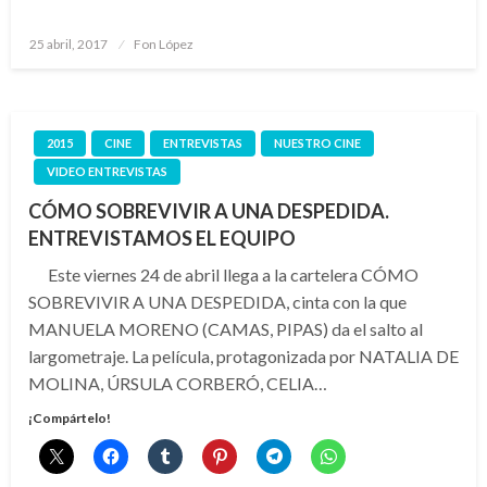
Publicado
25 abril, 2017
Fon López
el
2015
CINE
ENTREVISTAS
NUESTRO CINE
VIDEO ENTREVISTAS
CÓMO SOBREVIVIR A UNA DESPEDIDA.
ENTREVISTAMOS EL EQUIPO
Este viernes 24 de abril llega a la cartelera CÓMO
SOBREVIVIR A UNA DESPEDIDA, cinta con la que
MANUELA MORENO (CAMAS, PIPAS) da el salto al
largometraje. La película, protagonizada por NATALIA DE
MOLINA, ÚRSULA CORBERÓ, CELIA…
¡Compártelo!