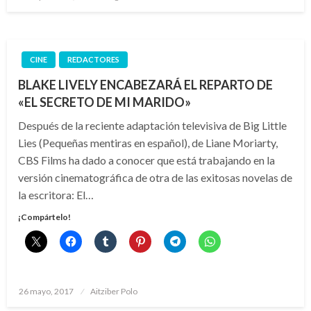
el
CINE
REDACTORES
BLAKE LIVELY ENCABEZARÁ EL REPARTO DE
«EL SECRETO DE MI MARIDO»
Después de la reciente adaptación televisiva de Big Little
Lies (Pequeñas mentiras en español), de Liane Moriarty,
CBS Films ha dado a conocer que está trabajando en la
versión cinematográfica de otra de las exitosas novelas de
la escritora: El…
¡Compártelo!
Publicado
26 mayo, 2017
Aitziber Polo
el