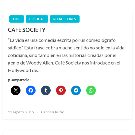
CINE
CRÍTICAS
REDACTORES
CAFÉ SOCIETY
“La vida es una comedia escrita por un comediógrafo
sádico”. Esta frase cobra mucho sentido no solo en la vida
cotidiana, sino también en las historias creadas por el
genio de Woody Allen. Café Society nos introduce en el
Hollywood de…
¡Compártelo!
Publicado
25 agosto, 2016
Gabriela Rubio
el