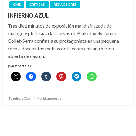
CINE
CRÍTICAS
REDACTORES
INFIERNO AZUL
Tras diez minutos de exposición mal disfrazada de
diálogo y pleitesía a las curvas de Blake Lively, Jaume
Collet-Serra confina a su protagonista en una pequeña
roca a doscientos metros de la costa con una herida
abierta de casi un…
¡Compártelo!
Publicado
13 julio, 2016
Pol Llongueras
el