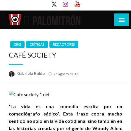
Saltar
al
contenido
Tu espacio de la industria de cine española y
El Palomitrón
latinoamericana
CINE
CRÍTICAS
REDACTORES
CAFÉ SOCIETY
Publicado
Gabriela Rubio
25 agosto, 2016
el
“La vida es una comedia escrita por un
comediógrafo sádico”. Esta frase cobra mucho
sentido no solo en la vida cotidiana, sino también en
las historias creadas por el genio de Woody Allen.