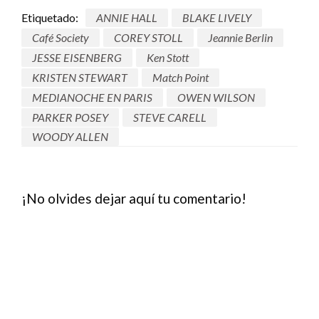
Etiquetado:
ANNIE HALL
BLAKE LIVELY
Café Society
COREY STOLL
Jeannie Berlin
JESSE EISENBERG
Ken Stott
KRISTEN STEWART
Match Point
MEDIANOCHE EN PARIS
OWEN WILSON
PARKER POSEY
STEVE CARELL
WOODY ALLEN
¡No olvides dejar aquí tu comentario!