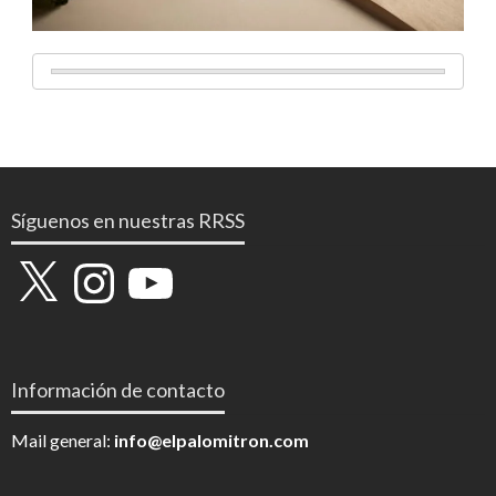
Síguenos en nuestras RRSS
X
Instagram
YouTube
Información de contacto
Mail general:
info@elpalomitron.com