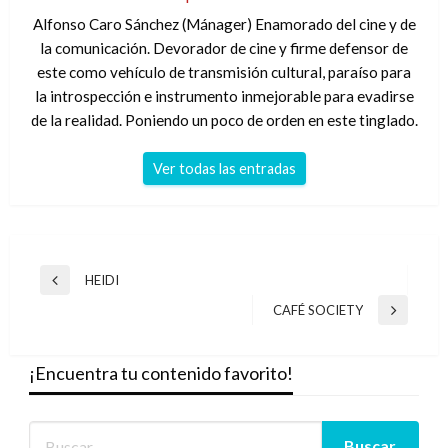
Alfonso Caro Sánchez (Mánager) Enamorado del cine y de
la comunicación. Devorador de cine y firme defensor de
este como vehículo de transmisión cultural, paraíso para
la introspección e instrumento inmejorable para evadirse
de la realidad. Poniendo un poco de orden en este tinglado.
Ver todas las entradas
Navegación
HEIDI
Entrada
de
anterior
CAFÉ SOCIETY
Entrada
entradas
siguiente
¡Encuentra tu contenido favorito!