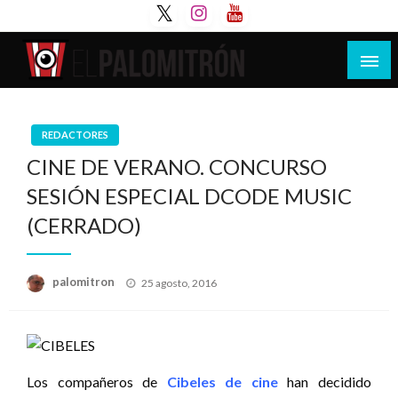
Saltar
al
contenido
Tu espacio de la industria de cine española y
El Palomitrón
latinoamericana
REDACTORES
CINE DE VERANO. CONCURSO
SESIÓN ESPECIAL DCODE MUSIC
(CERRADO)
Publicado
palomitron
25 agosto, 2016
el
Los compañeros de
Cibeles de cine
han decidido