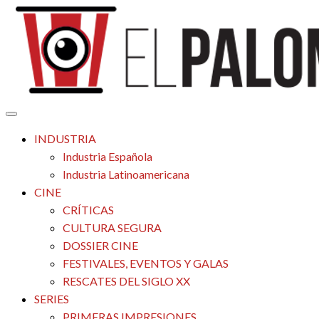
Saltar
al
contenido
Tu espacio de la industria de cine española y latinoamericana
El Palomitrón
INDUSTRIA
Industria Española
Industria Latinoamericana
CINE
CRÍTICAS
CULTURA SEGURA
DOSSIER CINE
FESTIVALES, EVENTOS Y GALAS
RESCATES DEL SIGLO XX
SERIES
PRIMERAS IMPRESIONES