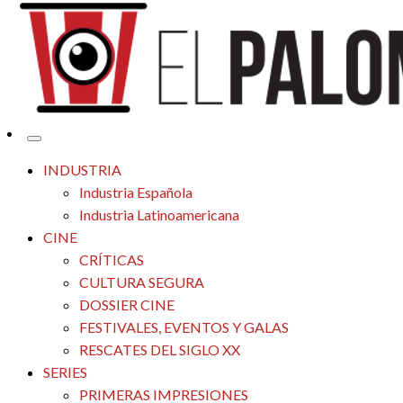
Tu espacio de la industria de cine española y latinoamericana
El Palomitrón
INDUSTRIA
Industria Española
Industria Latinoamericana
CINE
CRÍTICAS
CULTURA SEGURA
DOSSIER CINE
FESTIVALES, EVENTOS Y GALAS
RESCATES DEL SIGLO XX
SERIES
PRIMERAS IMPRESIONES