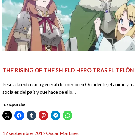
ACTUALIDAD
ANIME / MANGA
THE RISING OF THE SHIELD HERO TRAS EL TELÓ
Pese a la extensión general del medio en Occidente, el anime y 
sociales del país y que hace de ello…
¡Compártelo!
Publicado
17 septiembre, 2019
Óscar Martínez