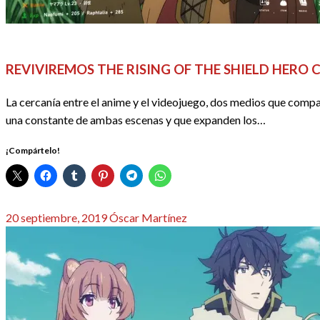
ACTUALIDAD
ANIME / MANGA
REDACTORES
REVIVIREMOS THE RISING OF THE SHIELD HERO 
La cercanía entre el anime y el videojuego, dos medios que com
una constante de ambas escenas y que expanden los…
¡Compártelo!
Publicado
20 septiembre, 2019
Óscar Martínez
el