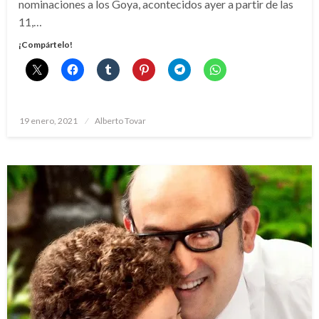
nominaciones a los Goya, acontecidos ayer a partir de las
11,…
¡Compártelo!
Publicado
19 enero, 2021
Alberto Tovar
el