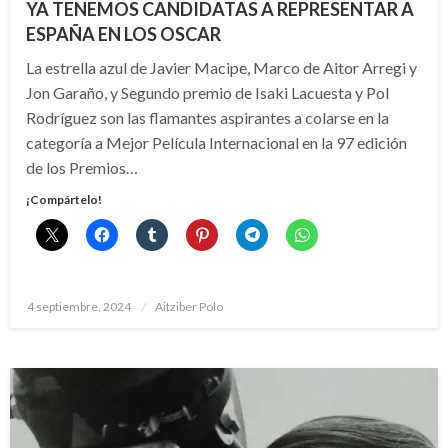
YA TENEMOS CANDIDATAS A REPRESENTAR A
ESPAÑA EN LOS OSCAR
La estrella azul de Javier Macipe, Marco de Aitor Arregi y
Jon Garaño, y Segundo premio de Isaki Lacuesta y Pol
Rodríguez son las flamantes aspirantes a colarse en la
categoría a Mejor Película Internacional en la 97 edición
de los Premios…
¡Compártelo!
Publicado
4 septiembre, 2024
Aitziber Polo
el