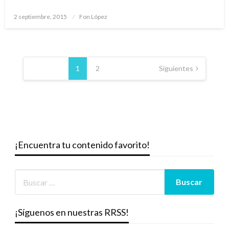
Publicado
2 septiembre, 2015
Fon López
el
Paginación
de
1
2
Siguientes
entradas
¡Encuentra tu contenido favorito!
¡Síguenos en nuestras RRSS!