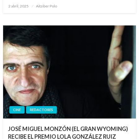
Publicado
2 abril, 2025
Aitziber Polo
el
CINE
REDACTORES
JOSÉ MIGUEL MONZÓN (EL GRAN WYOMING)
RECIBE EL PREMIO LOLA GONZÁLEZ RUIZ