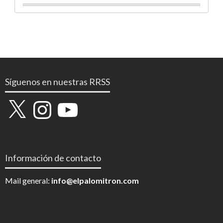
Síguenos en nuestras RRSS
X
Instagram
YouTube
Información de contacto
Mail general:
info@elpalomitron.com