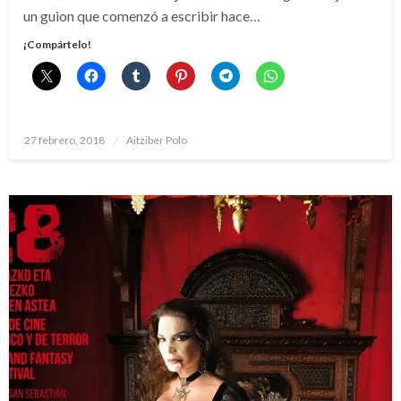
un guion que comenzó a escribir hace…
¡Compártelo!
Publicado
27 febrero, 2018
Aitziber Polo
el