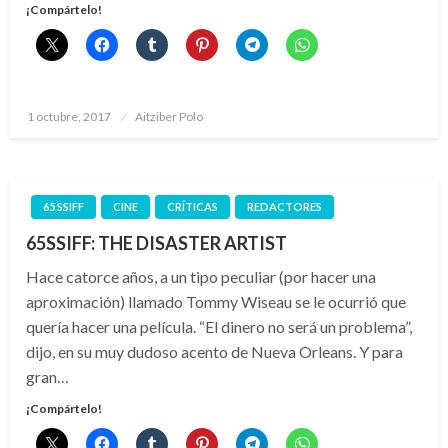
¡Compártelo!
Publicado
1 octubre, 2017
Aitziber Polo
el
65 SSIFF
CINE
CRÍTICAS
REDACTORES
65SSIFF: THE DISASTER ARTIST
Hace catorce años, a un tipo peculiar (por hacer una
aproximación) llamado Tommy Wiseau se le ocurrió que
quería hacer una película. “El dinero no será un problema”,
dijo, en su muy dudoso acento de Nueva Orleans. Y para
gran…
¡Compártelo!