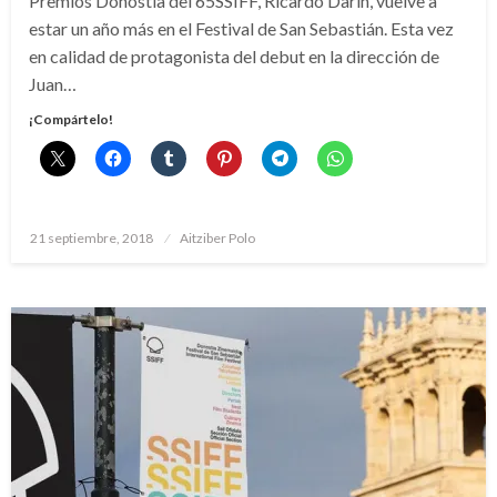
Premios Donostia del 65SSIFF, Ricardo Darín, vuelve a
estar un año más en el Festival de San Sebastián. Esta vez
en calidad de protagonista del debut en la dirección de
Juan…
¡Compártelo!
Publicado
21 septiembre, 2018
Aitziber Polo
el