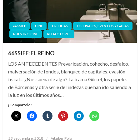
66 SSIFF
CINE
CRÍTICAS
FESTIVALES, EVENTOS Y GALAS
NUESTRO CINE
REDACTORES
66SSIFF: EL REINO
LOS ANTECEDENTES Prevaricación, cohecho, desfalco,
malversación de fondos, blanqueo de capitales, evasión
fiscal… ¿Nos suena de algo? La trama Gürtel, los papeles
de Bárcenas y otra serie de lindezas que han ido saliendo a
la luz en los últimos años…
¡Compártelo!
Publicado
23 septiembre, 2018
Aitziber Polo