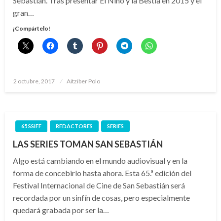
Sebastián. Tras presentar El Niño y la Bestia en 2015 y el
gran…
¡Compártelo!
Publicado
2 octubre, 2017
Aitziber Polo
el
65 SSIFF
REDACTORES
SERIES
LAS SERIES TOMAN SAN SEBASTIÁN
Algo está cambiando en el mundo audiovisual y en la
forma de concebirlo hasta ahora. Esta 65.ª edición del
Festival Internacional de Cine de San Sebastián será
recordada por un sinfín de cosas, pero especialmente
quedará grabada por ser la…