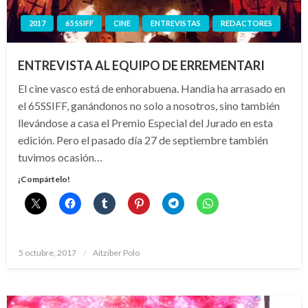
2017
65 SSIFF
CINE
ENTREVISTAS
REDACTORES
ENTREVISTA AL EQUIPO DE ERREMENTARI
El cine vasco está de enhorabuena. Handia ha arrasado en
el 65SSIFF, ganándonos no solo a nosotros, sino también
llevándose a casa el Premio Especial del Jurado en esta
edición. Pero el pasado día 27 de septiembre también
tuvimos ocasión…
¡Compártelo!
Publicado
5 octubre, 2017
Aitziber Polo
el