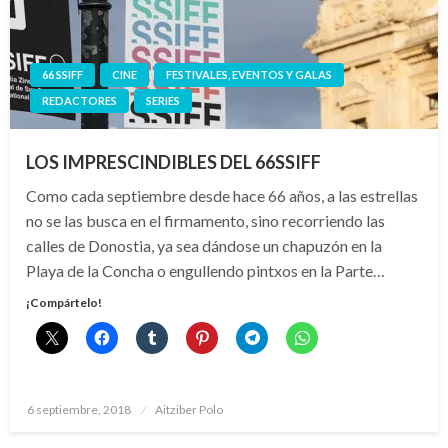
66 SSIFF
CINE
FESTIVALES, EVENTOS Y GALAS
REDACTORES
SERIES
LOS IMPRESCINDIBLES DEL 66SSIFF
Como cada septiembre desde hace 66 años, a las estrellas
no se las busca en el firmamento, sino recorriendo las
calles de Donostia, ya sea dándose un chapuzón en la
Playa de la Concha o engullendo pintxos en la Parte…
¡Compártelo!
Publicado
6 septiembre, 2018
Aitziber Polo
el