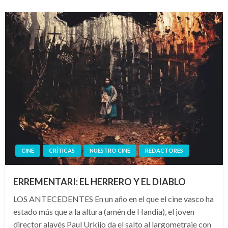
CINE
CRÍTICAS
NUESTRO CINE
REDACTORES
ERREMENTARI: EL HERRERO Y EL DIABLO
LOS ANTECEDENTES En un año en el que el cine vasco ha
estado más que a la altura (amén de Handia), el joven
director alavés Paul Urkijo da el salto al largometraje con