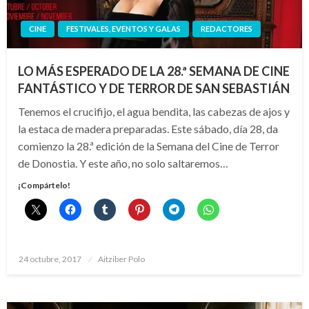
CINE
FESTIVALES, EVENTOS Y GALAS
REDACTORES
LO MÁS ESPERADO DE LA 28.ª SEMANA DE CINE
FANTÁSTICO Y DE TERROR DE SAN SEBASTIÁN
Tenemos el crucifijo, el agua bendita, las cabezas de ajos y
la estaca de madera preparadas. Este sábado, día 28, da
comienzo la 28.ª edición de la Semana del Cine de Terror
de Donostia. Y este año, no solo saltaremos…
¡Compártelo!
Publicado
24 octubre, 2017
Aitziber Polo
el