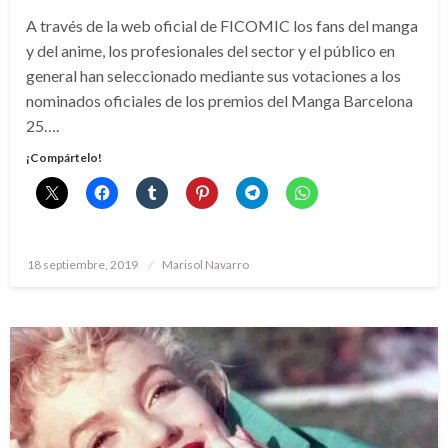
A través de la web oficial de FICOMIC los fans del manga
y del anime, los profesionales del sector y el público en
general han seleccionado mediante sus votaciones a los
nominados oficiales de los premios del Manga Barcelona
25….
¡Compártelo!
Publicado
18 septiembre, 2019
Marisol Navarro
el