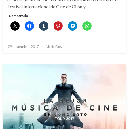
Festival Internacional de Cine de Gijón y…
¡Compártelo!
Publicado
29 noviembre, 2017
María Páez
el