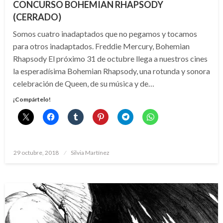
CONCURSO BOHEMIAN RHAPSODY
(CERRADO)
Somos cuatro inadaptados que no pegamos y tocamos
para otros inadaptados. Freddie Mercury, Bohemian
Rhapsody El próximo 31 de octubre llega a nuestros cines
la esperadísima Bohemian Rhapsody, una rotunda y sonora
celebración de Queen, de su música y de…
¡Compártelo!
Publicado
29 octubre, 2018
Silvia Martínez
el