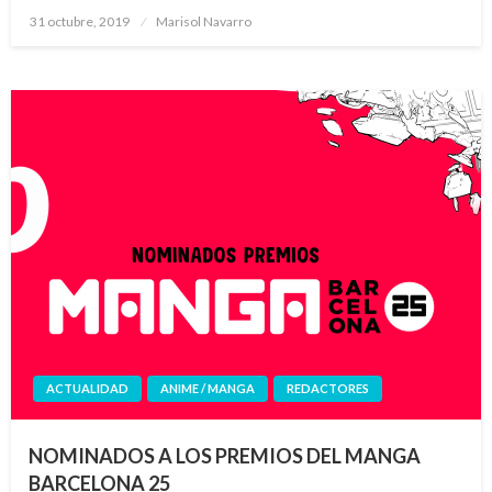
Publicado
31 octubre, 2019
Marisol Navarro
el
ACTUALIDAD
ANIME / MANGA
REDACTORES
NOMINADOS A LOS PREMIOS DEL MANGA
BARCELONA 25