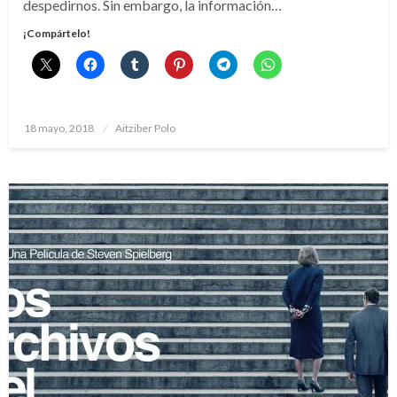
despedirnos. Sin embargo, la información…
¡Compártelo!
Publicado
18 mayo, 2018
Aitziber Polo
el