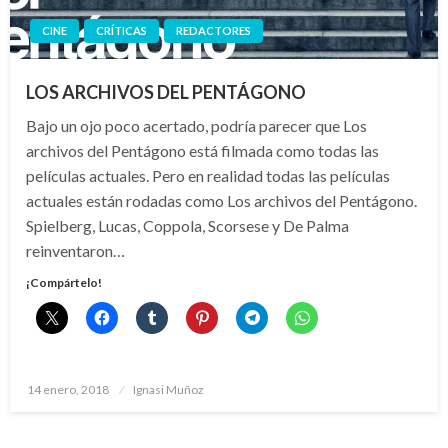
CINE
CRÍTICAS
REDACTORES
LOS ARCHIVOS DEL PENTÁGONO
Bajo un ojo poco acertado, podría parecer que Los
archivos del Pentágono está filmada como todas las
películas actuales. Pero en realidad todas las películas
actuales están rodadas como Los archivos del Pentágono.
Spielberg, Lucas, Coppola, Scorsese y De Palma
reinventaron…
¡Compártelo!
Publicado
14 enero, 2018
Ignasi Muñoz
el