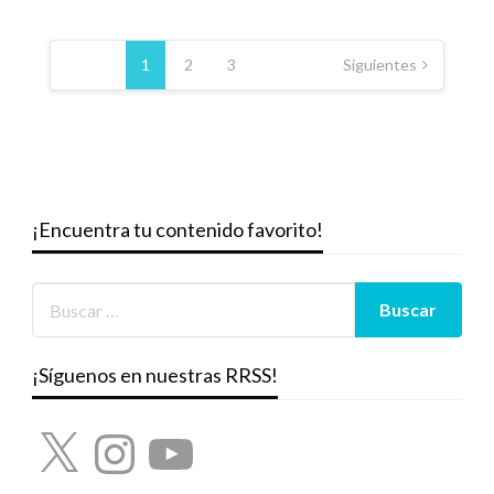
Paginación
de
1
2
3
Siguientes
entradas
¡Encuentra tu contenido favorito!
¡Síguenos en nuestras RRSS!
X
Instagram
YouTube