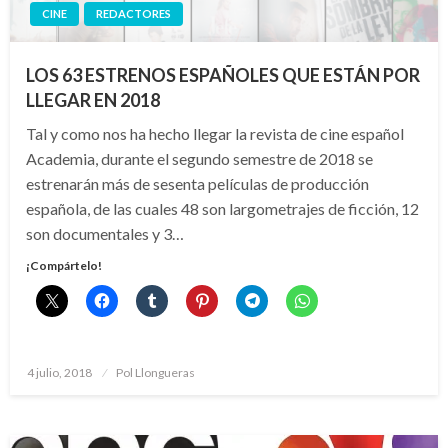
CINE
REDACTORES
LOS 63 ESTRENOS ESPAÑOLES QUE ESTÁN POR
LLEGAR EN 2018
Tal y como nos ha hecho llegar la revista de cine español
Academia, durante el segundo semestre de 2018 se
estrenarán más de sesenta películas de producción
española, de las cuales 48 son largometrajes de ficción, 12
son documentales y 3…
¡Compártelo!
Publicado
4 julio, 2018
Pol Llongueras
el