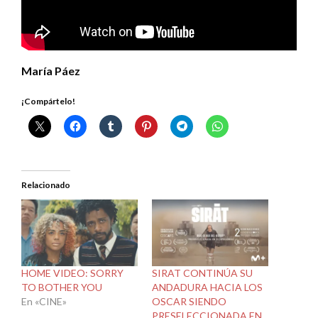
María Páez
¡Compártelo!
Relacionado
HOME VIDEO: SORRY
SIRAT CONTINÚA SU
TO BOTHER YOU
ANDADURA HACIA LOS
En «CINE»
OSCAR SIENDO
PRESELECCIONADA EN