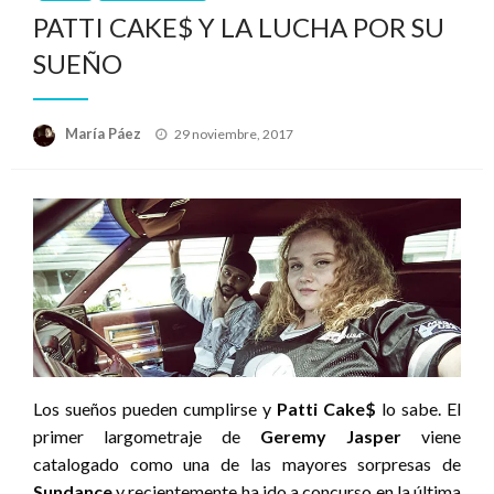
PATTI CAKE$ Y LA LUCHA POR SU
SUEÑO
Publicado
María Páez
29 noviembre, 2017
el
Los sueños pueden cumplirse y
Patti Cake$
lo sabe. El
primer largometraje de
Geremy Jasper
viene
catalogado como una de las mayores sorpresas de
Sundance
y recientemente ha ido a concurso en la última