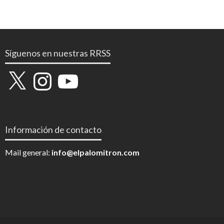
Síguenos en nuestras RRSS
X
Instagram
YouTube
Información de contacto
Mail general:
info@elpalomitron.com