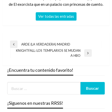
de El exorcista que en un palacio con princesas de cuento.
Ver todas las entradas
Navegación
ARDE (LA VERDADERA) MADRID
Entrada
de
KNIGHTFALL: LOS TEMPLARIOS SE MUDAN
anterior
Entrada
A HBO
entradas
siguiente
¡Encuentra tu contenido favorito!
¡Síguenos en nuestras RRSS!