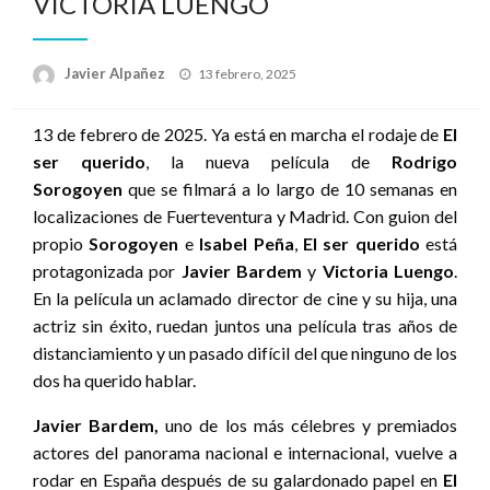
VICTORIA LUENGO
Publicado
Javier Alpañez
13 febrero, 2025
el
13 de febrero de 2025. Ya está en marcha el rodaje de
El
ser querido
, la nueva película de
Rodrigo
Sorogoyen
que se filmará a lo largo de 10 semanas en
localizaciones de Fuerteventura y Madrid.
Con guion del
propio
Sorogoyen
e
Isabel Peña
,
El ser querido
está
protagonizada por
Javier Bardem
y
Victoria Luengo
.
En
la película un aclamado director de cine y su hija, una
actriz sin éxito, ruedan juntos una película tras años de
distanciamiento y un pasado difícil del que ninguno de los
dos ha querido hablar.
Javier Bardem
,
uno de los más célebres y premiados
actores del panorama nacional e internacional, vuelve a
rodar en España después de su galardonado papel en
El