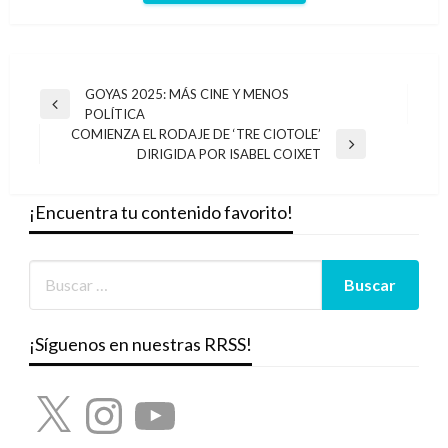
Navegación
GOYAS 2025: MÁS CINE Y MENOS
Entrada
POLÍTICA
de
anterior
COMIENZA EL RODAJE DE ‘TRE CIOTOLE’
entradas
Entrada
DIRIGIDA POR ISABEL COIXET
siguiente
¡Encuentra tu contenido favorito!
¡Síguenos en nuestras RRSS!
X
Instagram
YouTube