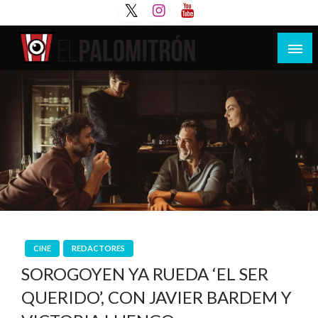
Saltar
al
contenido
Tu espacio de la industria de cine española y
El Palomitrón
latinoamericana
CINE
REDACTORES
SOROGOYEN YA RUEDA ‘EL SER
QUERIDO’, CON JAVIER BARDEM Y