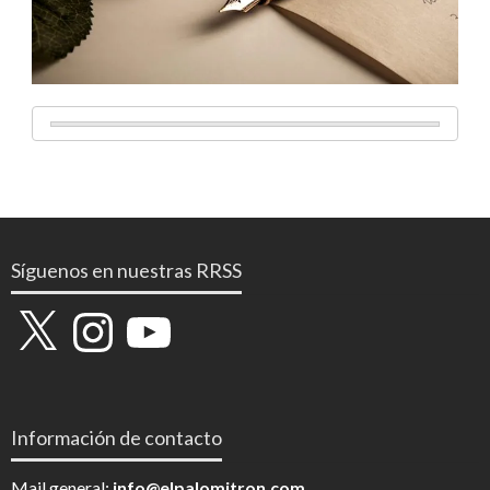
Síguenos en nuestras RRSS
X
Instagram
YouTube
Información de contacto
Mail general:
info@elpalomitron.com