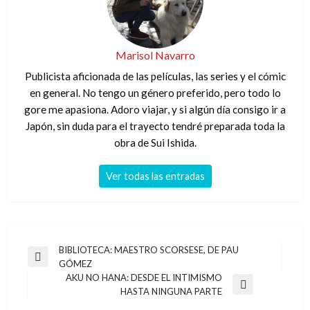
Marisol Navarro
Publicista aficionada de las películas, las series y el cómic
en general. No tengo un género preferido, pero todo lo
gore me apasiona. Adoro viajar, y si algún día consigo ir a
Japón, sin duda para el trayecto tendré preparada toda la
obra de Sui Ishida.
Ver todas las entradas
Navegación
BIBLIOTECA: MAESTRO SCORSESE, DE PAU
Entrada
GÓMEZ
de
anterior
AKU NO HANA: DESDE EL INTIMISMO
entradas
Entrada
HASTA NINGUNA PARTE
siguiente