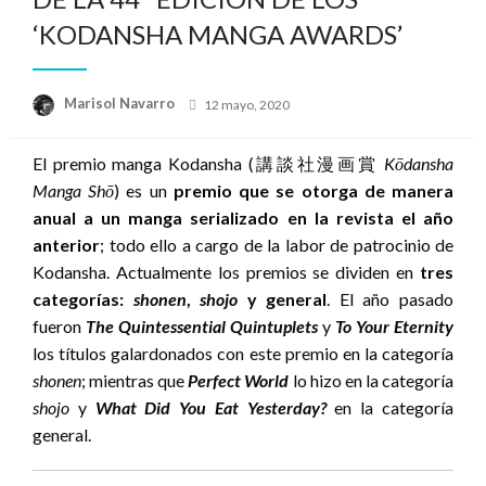
‘KODANSHA MANGA AWARDS’
Publicado
Marisol Navarro
12 mayo, 2020
el
El premio manga Kodansha (
講談社漫画賞
Kōdansha
Manga Shō
) es un
premio que se otorga de manera
anual a un manga serializado en la revista el año
anterior
; todo ello a cargo de la labor de patrocinio de
Kodansha. Actualmente los premios se dividen en
tres
categorías:
shonen
,
shojo
y general
. El año pasado
fueron
The Quintessential Quintuplets
y
To Your Eternity
los títulos galardonados con este premio en la categoría
shonen
; mientras que
Perfect World
lo hizo en la categoría
shojo
y
What Did You Eat Yesterday?
en la categoría
general.