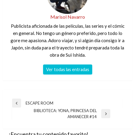
Marisol Navarro
Publicista aficionada de las películas, las series y el cómic
en general. No tengo un género preferido, pero todo lo
gore me apasiona. Adoro viajar, y si algún día consigo ir a
Japón, sin duda para el trayecto tendré preparada toda la
obra de Sui Ishida.
Ver todas las entradas
Navegación
ESCAPE ROOM
Entrada
de
BIBLIOTECA: YONA, PRINCESA DEL
anterior
Entrada
AMANECER #14
entradas
siguiente
¡Encuentra tu contenido favorito!