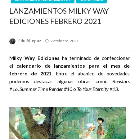
LANZAMIENTOS MILKY WAY
EDICIONES FEBRERO 2021
Publicado
Edu Allepuz
22 febrero, 2021
el
Milky Way Ediciones
ha terminado de confeccionar
el
calendario de lanzamientos para el mes de
febrero de 2021
. Entre el abanico de novedades
podemos destacar algunas obras como
Beastars
#16
,
Summer Time Render #10
o
To Your Eternity #13
.