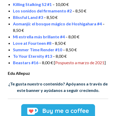
Killing Stalking S2 #1
– 10,00 €
Los sonidos del firmamento #2
– 8,50 €
Blissful Land #3
– 8,50 €
Aomanjû: el bosque mágico de Hoshigahara #4
–
8,50 €
Mi estrella más brillante #4
– 8,00 €
Love at Fourteen #8
– 8,50 €
Summer Time Render #10
– 8,50 €
To Your Eternity #13
– 8,00 €
Beastars #16
– 8,00 € [
Pospuesto a marzo de 2021
]
Edu Allepuz
¿Te gusta nuestro contenido? Apóyanos a través de
este banner y ayúdanos a seguir creciendo.