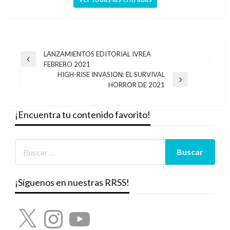
Navegación
LANZAMIENTOS EDITORIAL IVREA
Entrada
FEBRERO 2021
de
anterior
HIGH-RISE INVASION: EL SURVIVAL
entradas
Entrada
HORROR DE 2021
siguiente
¡Encuentra tu contenido favorito!
¡Síguenos en nuestras RRSS!
X
Instagram
YouTube