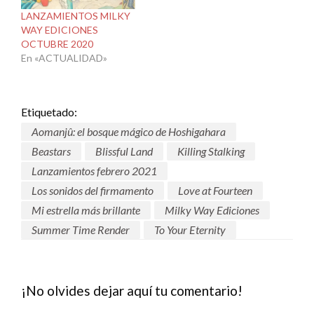
LANZAMIENTOS MILKY
WAY EDICIONES
OCTUBRE 2020
En «ACTUALIDAD»
Etiquetado:
Aomanjû: el bosque mágico de Hoshigahara
Beastars
Blissful Land
Killing Stalking
Lanzamientos febrero 2021
Los sonidos del firmamento
Love at Fourteen
Mi estrella más brillante
Milky Way Ediciones
Summer Time Render
To Your Eternity
¡No olvides dejar aquí tu comentario!