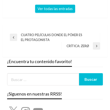
Ver todas las entradas
Navegación
CUATRO PELÍCULAS DONDE EL PÓKER ES
Entrada
EL PROTAGONISTA
de
anterior
CRÍTICA: ZERØ
Entrada
entradas
siguiente
¡Encuentra tu contenido favorito!
¡Síguenos en nuestras RRSS!
X
Instagram
YouTube