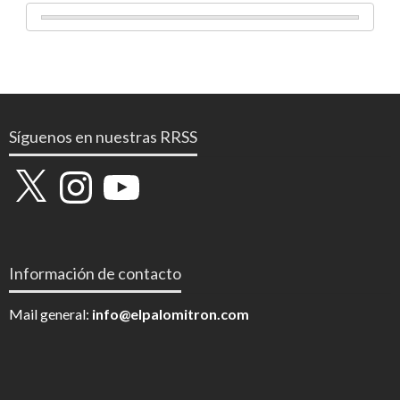
Síguenos en nuestras RRSS
X
Instagram
YouTube
Información de contacto
Mail general:
info@elpalomitron.com