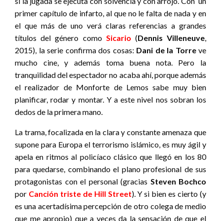
si la jugada se ejecuta con solvencia y con arrojo. Con un
primer capítulo de infarto, al que no le falta de nada y en
el que más de uno verá claras referencias a grandes
títulos del género como
Sicario
(
Dennis Villeneuve
,
2015), la serie confirma dos cosas:
Dani de la Torre
ve
mucho cine, y además toma buena nota. Pero la
tranquilidad del espectador no acaba ahí, porque además
el realizador de Monforte de Lemos sabe muy bien
planificar, rodar y montar. Y a este nivel nos sobran los
dedos de la primera mano.
La trama, focalizada en la clara y constante amenaza que
supone para Europa el terrorismo islámico, es muy ágil y
apela en ritmos al policíaco clásico que llegó en los 80
para quedarse, combinando el plano profesional de sus
protagonistas con el personal (gracias
Steven Bochco
por
Canción triste de Hill Street
). Y si bien es cierto (y
es una acertadísima percepción de otro colega de medio
que me apropio) que a veces da la sensación de que el