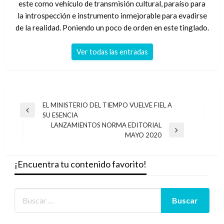
este como vehículo de transmisión cultural, paraíso para
la introspección e instrumento inmejorable para evadirse
de la realidad. Poniendo un poco de orden en este tinglado.
Ver todas las entradas
Navegación
EL MINISTERIO DEL TIEMPO VUELVE FIEL A
Entrada
SU ESENCIA
de
anterior
LANZAMIENTOS NORMA EDITORIAL
entradas
Entrada
MAYO 2020
siguiente
¡Encuentra tu contenido favorito!