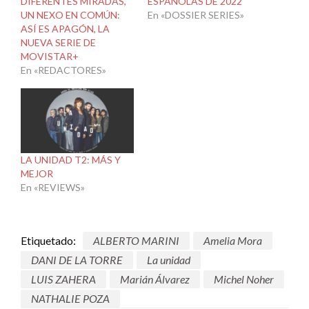
DIFERENTES MIRADAS,
ESPAÑOLAS DE 2022
UN NEXO EN COMÚN:
En «DOSSIER SERIES»
ASÍ ES APAGÓN, LA
NUEVA SERIE DE
MOVISTAR+
En «REDACTORES»
LA UNIDAD T2: MÁS Y
MEJOR
En «REVIEWS»
Etiquetado:
ALBERTO MARINI
Amelia Mora
DANI DE LA TORRE
La unidad
LUIS ZAHERA
Marián Álvarez
Michel Noher
NATHALIE POZA