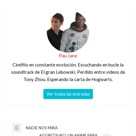
Pau Jane
Cinéfilo en constante evolución. Escuchando en bucle la
soundtrack de El gran Lebowski. Perdido entre videos de
Tony Zhou. Esperando la carta de Hogwarts.
Ver todas las entradas
Navegación
NADIE NOS MIRA
Entrada
de
AGGRETSUKO: UN ANIME PARA