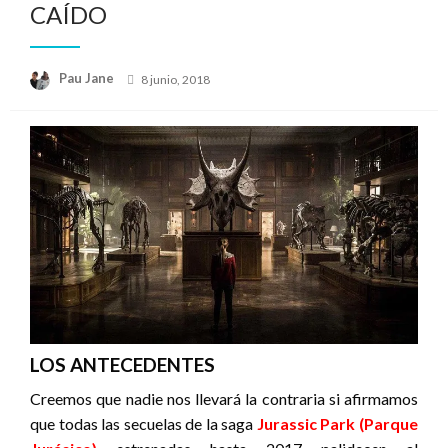
CAÍDO
Publicado
Pau Jane
8 junio, 2018
el
LOS ANTECEDENTES
Creemos que nadie nos llevará la contraria si afirmamos
que todas las secuelas de la saga
Jurassic Park (Parque