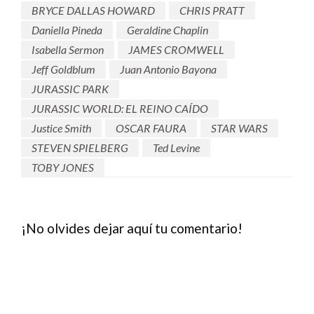
BRYCE DALLAS HOWARD
CHRIS PRATT
Daniella Pineda
Geraldine Chaplin
Isabella Sermon
JAMES CROMWELL
Jeff Goldblum
Juan Antonio Bayona
JURASSIC PARK
JURASSIC WORLD: EL REINO CAÍDO
Justice Smith
OSCAR FAURA
STAR WARS
STEVEN SPIELBERG
Ted Levine
TOBY JONES
¡No olvides dejar aquí tu comentario!