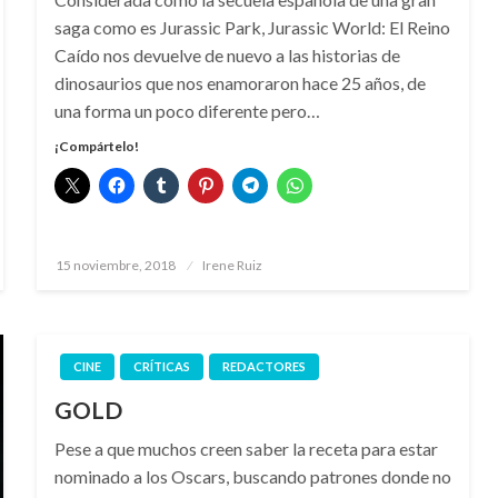
saga como es Jurassic Park, Jurassic World: El Reino
Caído nos devuelve de nuevo a las historias de
dinosaurios que nos enamoraron hace 25 años, de
una forma un poco diferente pero…
¡Compártelo!
Publicado
15 noviembre, 2018
Irene Ruiz
el
CINE
CRÍTICAS
REDACTORES
GOLD
Pese a que muchos creen saber la receta para estar
nominado a los Oscars, buscando patrones donde no