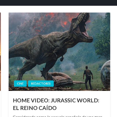
CINE
REDACTORES
HOME VIDEO: JURASSIC WORLD:
EL REINO CAÍDO
Considerada como la secuela española de una gran