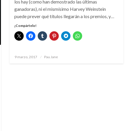
los hay (como han demostrado las últimas
ganadoras), ni el mismísimo Harvey Weinstein
puede prever qué títulos llegarán a los premios, y…
¡Compártelo!
Publicado
9 marzo, 2017
Pau Jane
el