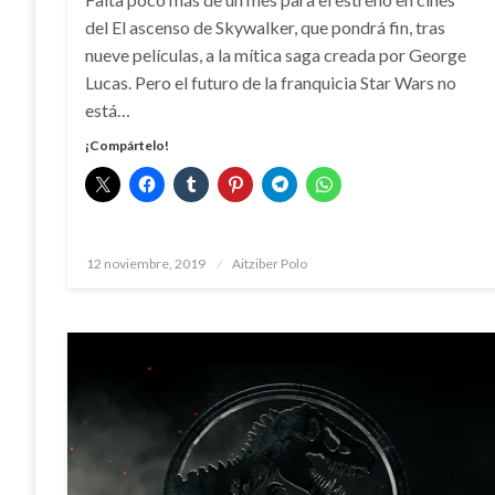
del El ascenso de Skywalker, que pondrá fin, tras
nueve películas, a la mítica saga creada por George
Lucas. Pero el futuro de la franquicia Star Wars no
está…
¡Compártelo!
Publicado
12 noviembre, 2019
Aitziber Polo
el