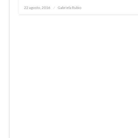
Publicado
22 agosto, 2016
Gabriela Rubio
el