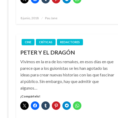
Publicado
8 junio, 2018
Pau Jane
el
CINE
CRÍTICAS
REDACTORES
PETER Y EL DRAGÓN
Vivimos en la era de los remakes, en esos días en que
parece que a los guionistas se les han agotado las
ideas para crear nuevas historias con las que fascinar
al público. Sin embargo, hay que admitir que
algunos…
¡Compártelo!