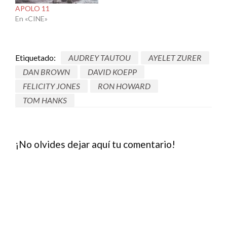
APOLO 11
En «CINE»
Etiquetado:
AUDREY TAUTOU
AYELET ZURER
DAN BROWN
DAVID KOEPP
FELICITY JONES
RON HOWARD
TOM HANKS
¡No olvides dejar aquí tu comentario!