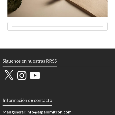
Síguenos en nuestras RRSS
X
Instagram
YouTube
Información de contacto
Mail general:
info@elpalomitron.com