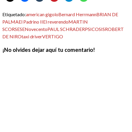
Etiquetado:
american gigolo
Bernard Herrmann
BRIAN DE
PALMA
El Padrino II
El reverendo
MARTIN
SCORSESE
Novecento
PAUL SCHRADER
PSICOSIS
ROBERT
DE NIRO
taxi driver
VERTIGO
¡No olvides dejar aquí tu comentario!