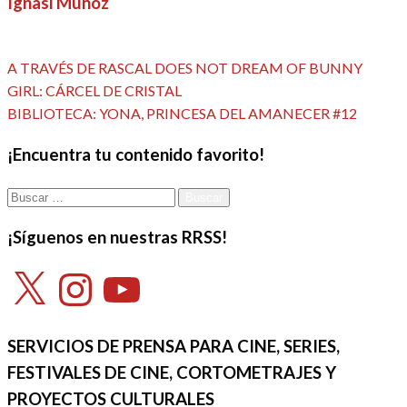
Ignasi Muñoz
Ver todas las entradas
Entrada
Navegación
A TRAVÉS DE RASCAL DOES NOT DREAM OF BUNNY
anterior
GIRL: CÁRCEL DE CRISTAL
de
Entrada
BIBLIOTECA: YONA, PRINCESA DEL AMANECER #12
siguiente
entradas
¡Encuentra tu contenido favorito!
Buscar:
¡Síguenos en nuestras RRSS!
X
Instagram
YouTube
SERVICIOS DE PRENSA PARA CINE, SERIES,
FESTIVALES DE CINE, CORTOMETRAJES Y
PROYECTOS CULTURALES