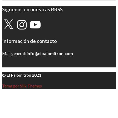
Síguenos en nuestras RRSS
X
Instagram
YouTube
Información de contacto
Mail general:
info@elpalomitron.com
© El Palomitrón 2021
Tema por Silk Themes