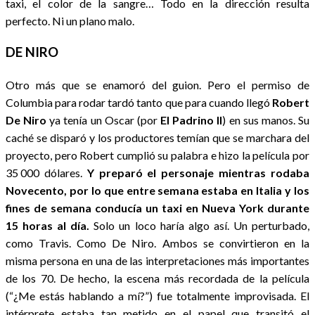
taxi, el color de la sangre… Todo en la dirección resulta
perfecto. Ni un plano malo.
DE NIRO
Otro más que se enamoró del guion. Pero el permiso de
Columbia para rodar tardó tanto que para cuando llegó
Robert
De Niro
ya tenía un Oscar (por
El Padrino II
) en sus manos. Su
caché se disparó y los productores temían que se marchara del
proyecto, pero Robert cumplió su palabra e hizo la película por
35 000 dólares.
Y preparó el personaje mientras rodaba
Novecento, por lo que entre semana estaba en Italia y los
fines de semana conducía un taxi en Nueva York durante
15 horas al día.
Solo un loco haría algo así. Un perturbado,
como Travis. Como De Niro. Ambos se convirtieron en la
misma persona en una de las interpretaciones más importantes
de los 70. De hecho, la escena más recordada de la película
(“¿Me estás hablando a mí?”) fue totalmente improvisada. El
intérprete estaba tan metido en el papel que transitó el