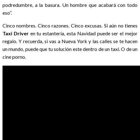
podredumbre, a la basura. Un hombre que acabará con todo
eso”.
Cinco nombres. Cinco razones. Cinco excusas. Si aún no tienes
Taxi Driver
en tu estantería, esta Navidad puede ser el mejor
regalo. Y recuerda, si vas a Nueva York y las calles se te hacen
un mundo, puede que tu solución este dentro de un taxi. O de un
cine porno.