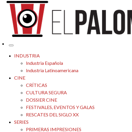
Tu espacio de la industria de cine española y latinoamericana
El Palomitrón
INDUSTRIA
Industria Española
Industria Latinoamericana
CINE
CRÍTICAS
CULTURA SEGURA
DOSSIER CINE
FESTIVALES, EVENTOS Y GALAS
RESCATES DEL SIGLO XX
SERIES
PRIMERAS IMPRESIONES