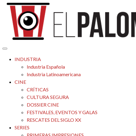
Saltar
al
contenido
Tu espacio de la industria de cine española y latinoamericana
El Palomitrón
INDUSTRIA
Industria Española
Industria Latinoamericana
CINE
CRÍTICAS
CULTURA SEGURA
DOSSIER CINE
FESTIVALES, EVENTOS Y GALAS
RESCATES DEL SIGLO XX
SERIES
PRIMERAS IMPRESIONES