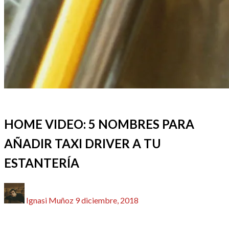
CINE
REDACTORES
HOME VIDEO: 5 NOMBRES PARA
AÑADIR TAXI DRIVER A TU
ESTANTERÍA
Publicado
Ignasi Muñoz
9 diciembre, 2018
el