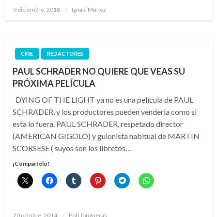
Publicado
9 diciembre, 2018
Ignasi Muñoz
el
CINE
REDACTORES
PAUL SCHRADER NO QUIERE QUE VEAS SU
PRÓXIMA PELÍCULA
DYING OF THE LIGHT ya no es una película de PAUL
SCHRADER, y los productores pueden venderla como si
esta lo fuera. PAUL SCHRADER, respetado director
(AMERICAN GIGOLO) y guionista habitual de MARTIN
SCORSESE ( suyos son los libretos…
¡Compártelo!
Publicado
20 octubre, 2014
Pol Llongueras