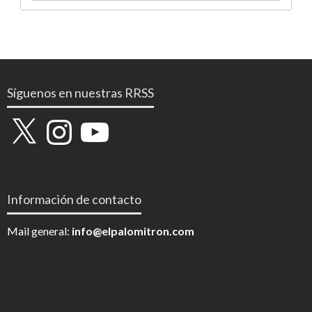
Síguenos en nuestras RRSS
X
Instagram
YouTube
Información de contacto
Mail general:
info@elpalomitron.com