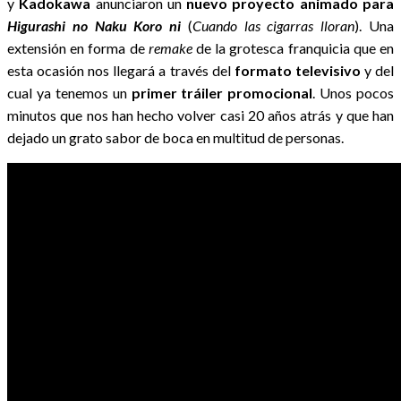
y
Kadokawa
anunciaron un
nuevo proyecto animado para
Higurashi no Naku Koro ni
(
Cuando las cigarras lloran
). Una
extensión en forma de
remake
de la grotesca franquicia que en
esta ocasión nos llegará a través del
formato televisivo
y del
cual ya tenemos un
primer tráiler promocional
. Unos pocos
minutos que nos han hecho volver casi 20 años atrás y que han
dejado un grato sabor de boca en multitud de personas.