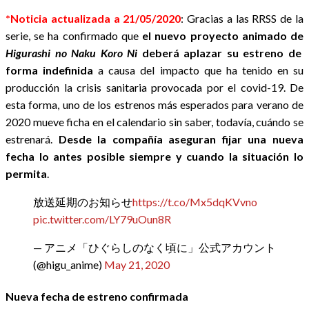
*Noticia actualizada a 21/05/2020
: Gracias a las RRSS de la
serie, se ha confirmado que
el nuevo proyecto animado de
Higurashi no Naku Koro Ni
deberá aplazar su estreno de
forma indefinida
a causa del impacto que ha tenido en su
producción la crisis sanitaria provocada por el covid-19. De
esta forma, uno de los estrenos más esperados para verano de
2020 mueve ficha en el calendario sin saber, todavía, cuándo se
estrenará.
Desde la compañía aseguran fijar una nueva
fecha lo antes posible siempre y cuando la situación lo
permita
.
放送延期のお知らせ
https://t.co/Mx5dqKVvno
pic.twitter.com/LY79uOun8R
— アニメ「ひぐらしのなく頃に」公式アカウント
(@higu_anime)
May 21, 2020
Nueva fecha de estreno confirmada