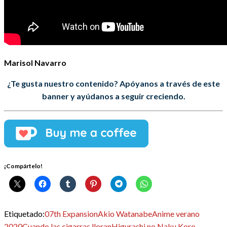
Marisol Navarro
¿Te gusta nuestro contenido? Apóyanos a través de este
banner y ayúdanos a seguir creciendo.
¡Compártelo!
Etiquetado:
07th Expansion
Akio Watanabe
Anime verano
2020
Cuando las cigarras lloran
Higurashi no Naku Koro