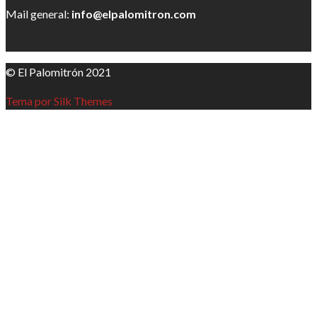
Mail general:
info@elpalomitron.com
© El Palomitrón 2021
Tema por Silk Themes