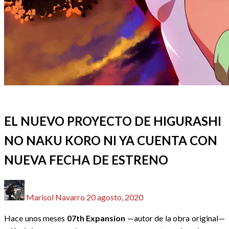
ACTUALIDAD
ANIME / MANGA
REDACTORES
EL NUEVO PROYECTO DE HIGURASHI
NO NAKU KORO NI YA CUENTA CON
NUEVA FECHA DE ESTRENO
Publicado
Marisol Navarro
20 agosto, 2020
el
Hace unos meses
07th Expansion
—autor de la obra original—