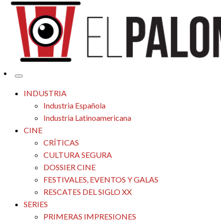
Tu espacio de la industria de cine española y latinoamericana
El Palomitrón
INDUSTRIA
Industria Española
Industria Latinoamericana
CINE
CRÍTICAS
CULTURA SEGURA
DOSSIER CINE
FESTIVALES, EVENTOS Y GALAS
RESCATES DEL SIGLO XX
SERIES
PRIMERAS IMPRESIONES