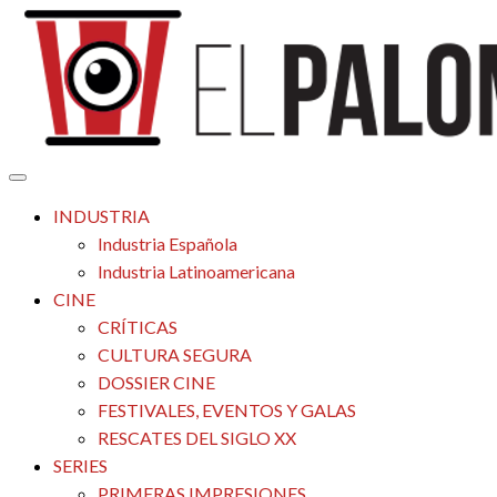
Saltar
al
contenido
Tu espacio de la industria de cine española y latinoamericana
El Palomitrón
INDUSTRIA
Industria Española
Industria Latinoamericana
CINE
CRÍTICAS
CULTURA SEGURA
DOSSIER CINE
FESTIVALES, EVENTOS Y GALAS
RESCATES DEL SIGLO XX
SERIES
PRIMERAS IMPRESIONES