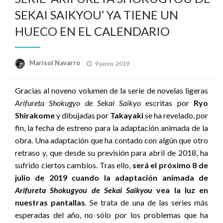
SEKAI SAIKYOU’ YA TIENE UN
HUECO EN EL CALENDARIO
Publicado
Marisol Navarro
9 junio, 2019
el
Gracias al noveno volumen de la serie de novelas ligeras
Arifureta Shokugyo de Sekai Saikyo
escritas por
Ryo
Shirakome
y dibujadas por
Takayaki
se ha revelado, por
fin, la fecha de estreno para la adaptación animada de la
obra. Una adaptación que ha contado con algún que otro
retraso y, que desde su previsión para abril de 2018, ha
sufrido ciertos cambios. Tras ello,
será el próximo 8 de
julio de 2019 cuando la adaptación animada de
Arifureta Shokugyou de Sekai Saikyou
vea la luz en
nuestras pantallas
. Se trata de una de las series más
esperadas del año, no sólo por los problemas que ha