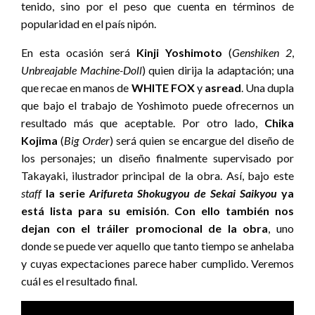
tenido, sino por el peso que cuenta en términos de
popularidad en el país nipón.
En esta ocasión será
Kinji Yoshimoto
(
Genshiken 2
,
Unbreajable Machine-Doll
) quien dirija la adaptación; una
que recae en manos de
WHITE FOX
y
asread
. Una dupla
que bajo el trabajo de Yoshimoto puede ofrecernos un
resultado más que aceptable. Por otro lado,
Chika
Kojima
(
Big Order
) será quien se encargue del diseño de
los personajes; un diseño finalmente supervisado por
Takayaki, ilustrador principal de la obra. Así, bajo este
staff
la serie
Arifureta Shokugyou de Sekai Saikyou
ya
está lista para su emisión
.
Con ello también nos
dejan con el tráiler promocional de la obra
, uno
donde se puede ver aquello que tanto tiempo se anhelaba
y cuyas expectaciones parece haber cumplido. Veremos
cuál es el resultado final.