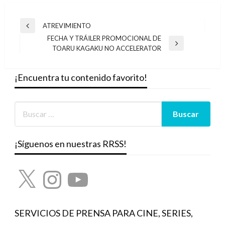
Navegación
ATREVIMIENTO
Entrada
de
FECHA Y TRÁILER PROMOCIONAL DE
anterior
Entrada
TOARU KAGAKU NO ACCELERATOR
entradas
siguiente
¡Encuentra tu contenido favorito!
¡Síguenos en nuestras RRSS!
X
Instagram
YouTube
SERVICIOS DE PRENSA PARA CINE, SERIES,