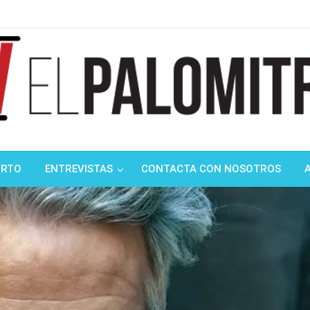
ndustria de cine española y latinoamericana
mitrón
ORTO
ENTREVISTAS
CONTACTA CON NOSOTROS