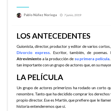
Publicado
Pablo Núñez Noriega
7 junio, 2019
el
LOS ANTECEDENTES
Guionista, director, productor y editor de varios cortos, 
Divorcio express
. Escritor, también, de poemas. 
Atrevimiento
a la producción de
su primera película
tan importante con un grupo de actores que, en su mayor
LA PELÍCULA
Un grupo de actores primerizos ha rodado un corto qu
renombre. Tanto que ha decidido comprar los derechos y
propio director. Ese es Martín, que prefiere que le llam
historia entenderemos que sí.