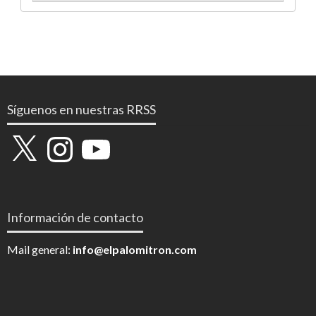
Síguenos en nuestras RRSS
X
Instagram
YouTube
Información de contacto
Mail general:
info@elpalomitron.com