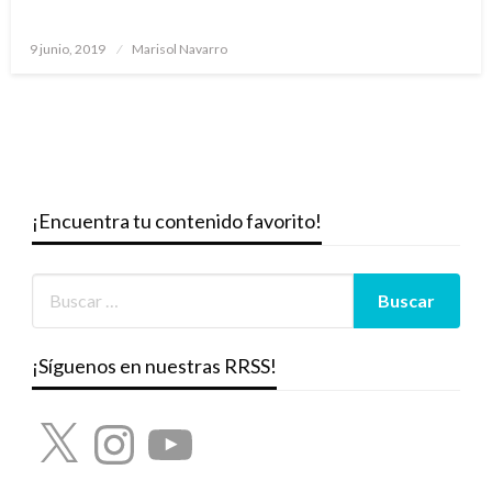
Publicado
9 junio, 2019
Marisol Navarro
el
¡Encuentra tu contenido favorito!
¡Síguenos en nuestras RRSS!
X
Instagram
YouTube