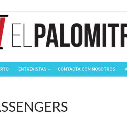
ndustria de cine española y latinoamericana
mitrón
ORTO
ENTREVISTAS
CONTACTA CON NOSOTROS
ASSENGERS