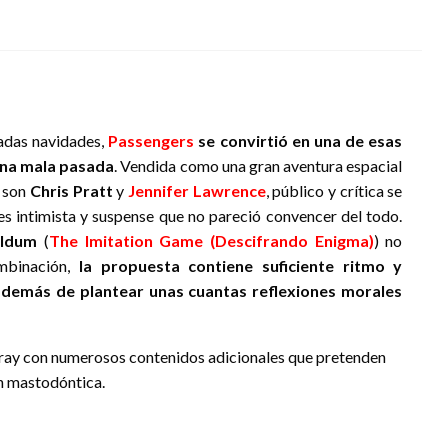
adas navidades,
Passengers
se convirtió en una de esas
una mala pasada
. Vendida como una gran aventura espacial
o son
Chris Pratt
y
Jennifer Lawrence
, público y crítica se
s intimista y suspense que no pareció convencer del todo.
yldum
(
The Imitation Game (Descifrando Enigma)
) no
mbinación,
la propuesta contiene suficiente ritmo y
además de plantear unas cuantas reflexiones morales
-ray con numerosos contenidos adicionales que pretenden
ón mastodóntica.