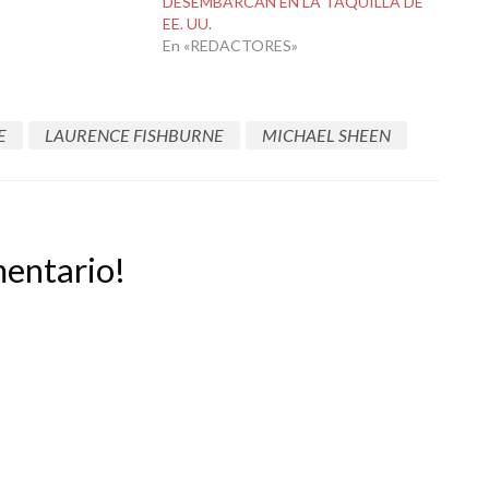
DESEMBARCAN EN LA TAQUILLA DE
EE. UU.
En «REDACTORES»
E
LAURENCE FISHBURNE
MICHAEL SHEEN
mentario!