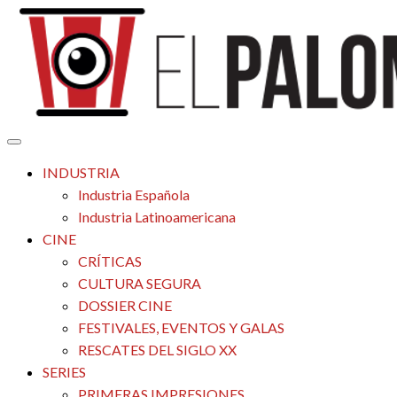
Saltar
al
contenido
Tu espacio de la industria de cine española y latinoamericana
El Palomitrón
INDUSTRIA
Industria Española
Industria Latinoamericana
CINE
CRÍTICAS
CULTURA SEGURA
DOSSIER CINE
FESTIVALES, EVENTOS Y GALAS
RESCATES DEL SIGLO XX
SERIES
PRIMERAS IMPRESIONES