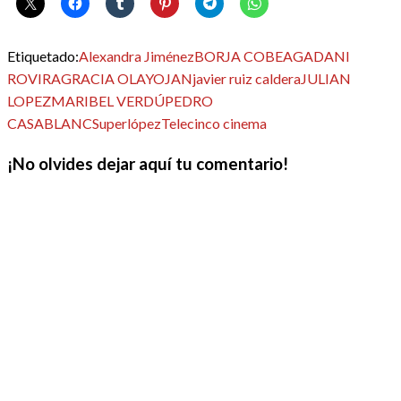
Etiquetado:
Alexandra Jiménez
BORJA COBEAGA
DANI
ROVIRA
GRACIA OLAYO
JAN
javier ruiz caldera
JULIAN
LOPEZ
MARIBEL VERDÚ
PEDRO
CASABLANC
Superlópez
Telecinco cinema
¡No olvides dejar aquí tu comentario!