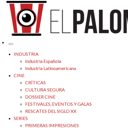
Tu espacio de la industria de cine española y latinoamericana
El Palomitrón
INDUSTRIA
Industria Española
Industria Latinoamericana
CINE
CRÍTICAS
CULTURA SEGURA
DOSSIER CINE
FESTIVALES, EVENTOS Y GALAS
RESCATES DEL SIGLO XX
SERIES
PRIMERAS IMPRESIONES