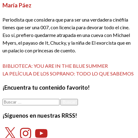
María Páez
Periodista que considera que para ser una verdadera cinéfila
tienes que ser una 007, con licencia para devorar todo el cine.
Eso sí, prefiero quedarme atrapada en una cueva con Michael
Myers, el payaso de It, Chucky, y la niña de El exorcista que en
un palacio con princesas de cuento.
Ver todas las entradas
Entrada
Navegación
BIBLIOTECA: YOU ARE IN THE BLUE SUMMER
anterior
Entrada
LA PELÍCULA DE LOS SOPRANO: TODO LO QUE SABEMOS
de
siguiente
¡Encuentra tu contenido favorito!
entradas
Buscar:
¡Síguenos en nuestras RRSS!
X
Instagram
YouTube