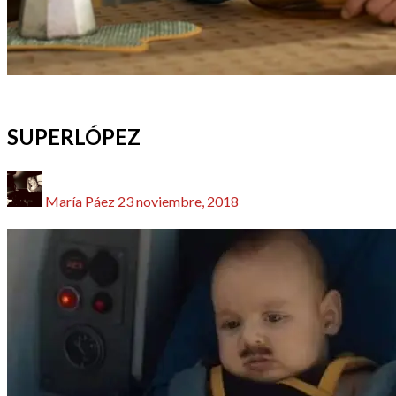
CINE
NUESTRO CINE
REDACTORES
SUPERLÓPEZ
Publicado
María Páez
23 noviembre, 2018
el