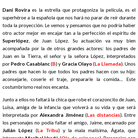
Dani Rovira
es la estrella que protagoniza la película, es el
superhéroe a la española que nos hará no parar de reír durante
toda la proyección. Le vemos y pensamos que no podría haber
otro actor mejor en encajar tan a la perfección el
espíritu de
Superlópez
, de
Juan López
. Su actuación va muy bien
acompañada por la de otros grandes actores: los padres de
Juan en la Tierra, el señor y la señora López, interpretados
por
Pedro Casablanc
(
B
) y
Gracia Olayo
(
La Llamada
). Unos
padres que hacen lo que todos los padres hacen con su hijo:
aconsejarle, coserle el traje, prepararle la comida… Este
costumbrismo real nos encanta.
Junto a ellos no faltará la chica que robe el corazoncito de Juan,
Luisa, amiga de la infancia que volverá a su vida y que será
interpretada por
Alexandra Jiménez
(
Las distancias
). Entre
los personajes no podía faltar el amigo, Jaime, encarnado por
Julián López
(
La Tribu
) y la mala malísima, Ágata, que
interpreta
Maribel Verdú
(
Ola de crímenes
). Personajes con