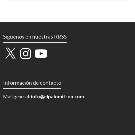
Síguenos en nuestras RRSS
X
Instagram
YouTube
Información de contacto
Mail general:
info@elpalomitron.com