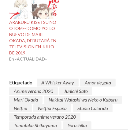
ARABURU KISETSU NO
OTOME-DOMO YO, LO
NUEVO DE MARI
OKADA, DEBUTARÁ EN
TELEVISIÓN EN JULIO
DE 2019
En «ACTUALIDAD»
Etiquetado:
A Whisker Away
Amor de gata
Anime verano 2020
Junichi Sato
Mari Okada
Nakitai Watashi wa Neko o Kaburu
Netflix
Netflix España
Studio Colorido
Temporada anime verano 2020
Tomotaka Shibayama
Yorushika