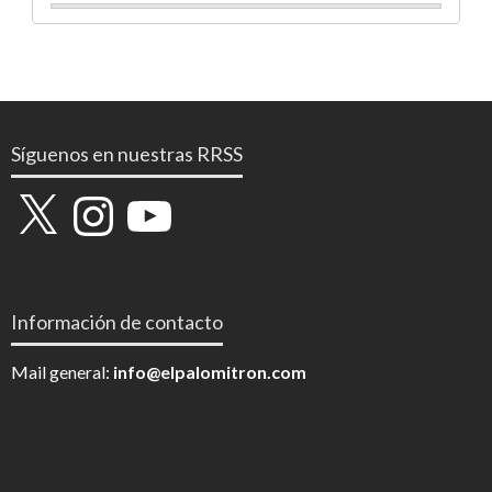
Síguenos en nuestras RRSS
X
Instagram
YouTube
Información de contacto
Mail general:
info@elpalomitron.com