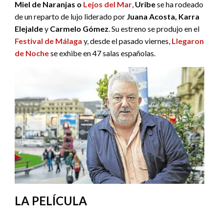
Miel de Naranjas o
Lejos del Mar
,
Uribe
se ha rodeado
de un reparto de lujo liderado por
Juana Acosta, Karra
Elejalde
y
Carmelo Gómez
. Su estreno se produjo en el
Festival de Málaga
y, desde el pasado viernes,
Llegaron
de Noche
se exhibe en 47 salas españolas.
LA PELÍCULA