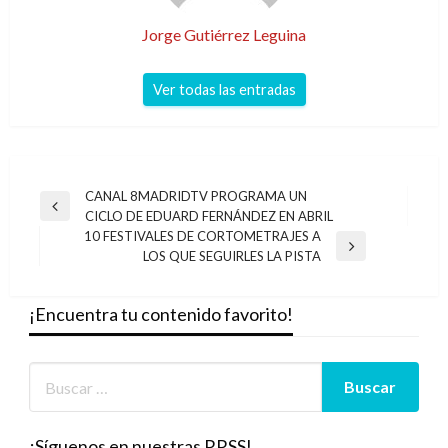
Jorge Gutiérrez Leguina
Ver todas las entradas
Navegación
CANAL 8MADRIDTV PROGRAMA UN
Entrada
CICLO DE EDUARD FERNÁNDEZ EN ABRIL
de
anterior
10 FESTIVALES DE CORTOMETRAJES A
entradas
Entrada
LOS QUE SEGUIRLES LA PISTA
siguiente
¡Encuentra tu contenido favorito!
¡Síguenos en nuestras RRSS!