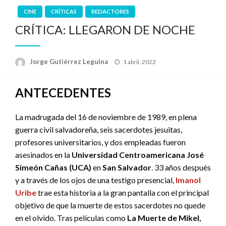
CINE
CRÍTICAS
REDACTORES
CRÍTICA: LLEGARON DE NOCHE
Publicado
Jorge Gutiérrez Leguina
1 abril, 2022
el
ANTECEDENTES
La madrugada del 16 de noviembre de 1989, en plena
guerra civil salvadoreña, seis sacerdotes jesuitas,
profesores universitarios, y dos empleadas fueron
asesinados en la
Universidad Centroamericana José
Simeón Cañas (UCA)
en
San Salvador
. 33 años después
y a través de los ojos de una testigo presencial,
Imanol
Uribe
trae esta historia a la gran pantalla con el principal
objetivo de que la muerte de estos sacerdotes no quede
en el olvido. Tras películas como
La Muerte de Mikel,